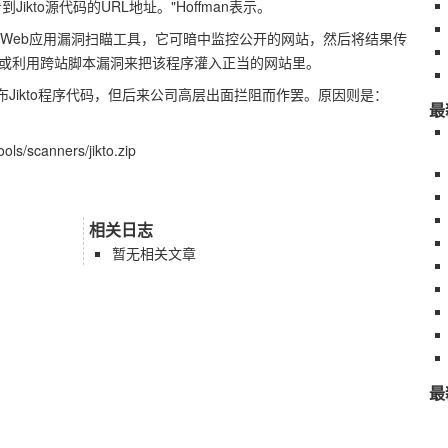
to源代码的URL地址。"Hoffman表示。
_写成的Web应用漏洞扫瞄工具，它可暗中监控公开的网站，然后将结果传
站，或利用跨站脚本漏洞来把该程序灌入正当的网站里。
上公布Jikto程序代码，但后来公司高层出面拦阻而作罢。原因则是：
最
ls/scanners/jikto.zip
相关日志
暂无相关文章
最