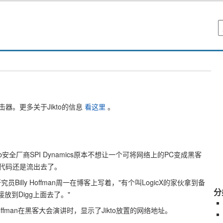
器。更多关于Jikto的信息
看这里
。
b安全厂商SPI Dynamics原本不想让一个可将网络上的PC变成黑客
代码还是流出去了。
员Billy Hoffman周一在博客上写着，"有个叫LogicX的家伙拿到备
分
接放到Digg上面去了。"
ffman在黑客大会演讲时，显示了Jikto放置的网络地址。