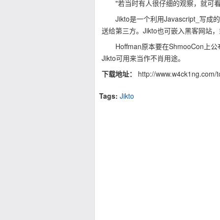
"若当时有人很仔细的观察，就可看到Jik
Jikto是一个利用Javascript
送给第三方。Jikto也可嵌入黑客网
Hoffman原本要在ShmooCon
Jikto可用来当作不肖用途。
下载地址：
http://www.w4ck1ng.com/too
Tags:
Jikto