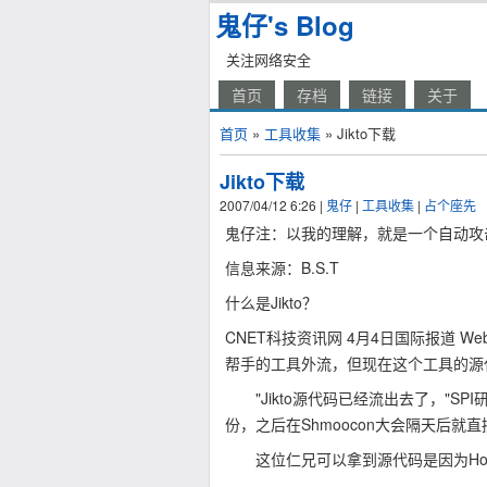
鬼仔's Blog
关注网络安全
首页
存档
链接
关于
首页
»
工具收集
» Jikto下载
Jikto下载
2007/04/12 6:26
|
鬼仔
|
工具收集
|
占个座先
鬼仔注：以我的理解，就是一个自动攻击
信息来源：B.S.T
什么是Jikto？
CNET科技资讯网 4月4日国际报道 We
帮手的工具外流，但现在这个工具的源
"Jikto源代码已经流出去了，"SPI研究
份，之后在Shmoocon大会隔天后就直
这位仁兄可以拿到
源代码是因为Ho