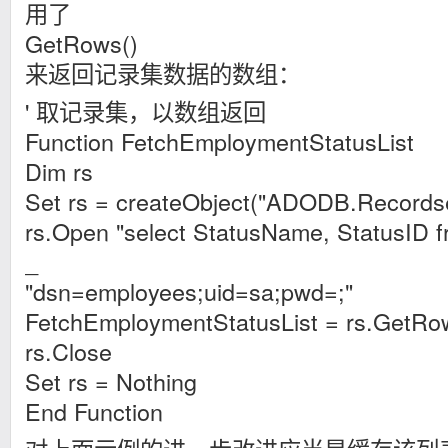
用了
GetRows()
来返回记录集数据的数组：
' 取记录集，以数组返回
Function FetchEmploymentStatusList
Dim rs
Set rs = createObject("ADODB.Recordse
rs.Open "select StatusName, StatusID 
_
"dsn=employees;uid=sa;pwd=;"
FetchEmploymentStatusList = rs.Ge
rs.Close
Set rs = Nothing
End Function