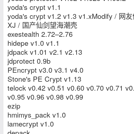
yoda's crypt v1.1
yoda's crypt v1.2 v1.3 v1.xModify /
XJ / 国产仙剑望海潮壳
exestealth 2.72–2.76
hidepe v1.0 v1.1
jdpack v1.01 v2.1 v2.13
jdprotect 0.9b
PEncrypt v3.0 v3.1 v4.0
Stone's PE Crypt v1.13
telock v0.42 v0.51 v0.60 v0.70 v0.71 v0
v0.95 v0.96 v0.98 v0.99
ezip
hmimys_pack v1.0
lamecrypt v1.0
depack