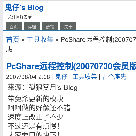
鬼仔's Blog
关注网络安全
首页
存档
链接
关于
首页
»
工具收集
» PcShare远程控制(200
版
PcShare远程控制(20070730会
2007/08/04 2:08
|
鬼仔
|
工具收集
|
占个座先
来源：孤狼赏月's Blog
带免杀更新的模块
呵呵做的好像还不错
速度上改正了不少
不过还是有点慢！
大家要用的快下！