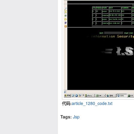
代码:
article_1280_code.txt
Tags:
Jsp