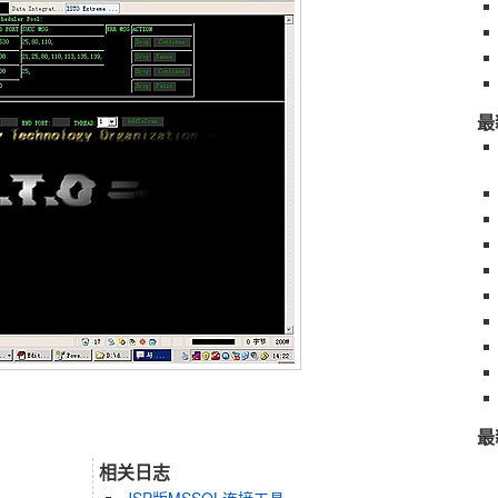
最
最
相关日志