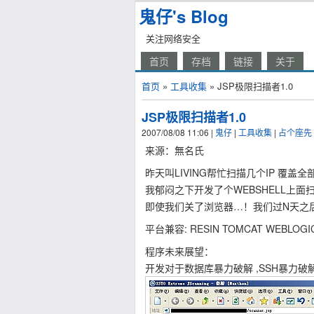
鬼仔's Blog
关注网络安全
首页
存档
链接
关于
首页
»
工具收集
» JSP极限扫描者1.0
JSP极限扫描者1.0
2007/08/08 11:06
|
鬼仔
|
工具收集
|
占个座先
来源：無名氏
昨天叫LIVING帮忙扫描几个IP 覆盖
我郁闷之下开发了个WEBSHELL上面
即使我们关了浏览器…！我们过N天之后
平台兼容: RESIN TOMCAT WEBLOGI
程序未来展望：
开发对于数据库暴力破解 ,SSH暴力破解