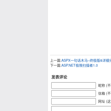
上一篇:
ASPX一句话木马–终极版&详细分析(A
下一篇:
ASP.NET极限扫描者1.0
发表评论
昵称 (
信箱 (
网址 (