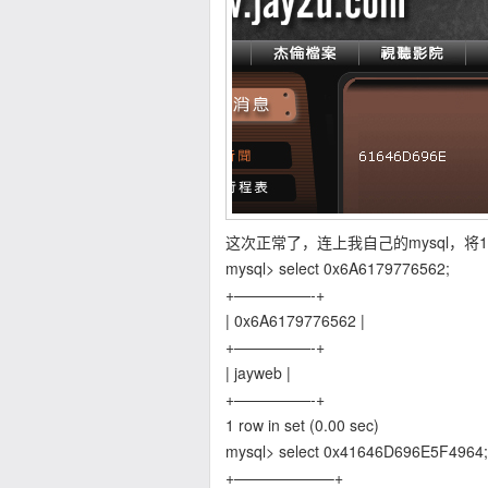
这次正常了，连上我自己的mysql，将
mysql> select 0x6A6179776562;
+—————-+
| 0x6A6179776562 |
+—————-+
| jayweb |
+—————-+
1 row in set (0.00 sec)
mysql> select 0x41646D696E5F4964;
+——————–+