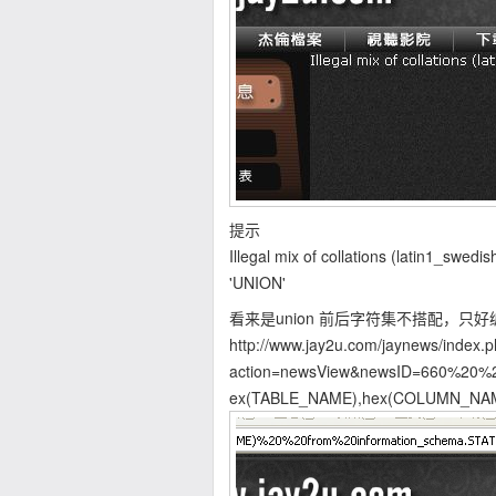
提示
Illegal mix of collations (latin1_swed
'UNION'
看来是union 前后字符集不搭配，只
http://www.jay2u.com/jaynews/index.
action=newsView&newsID=660%20%
ex(TABLE_NAME),hex(COLUMN_NAME