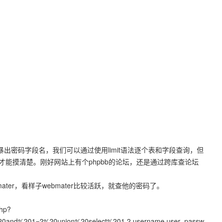
暴出密码字段名，我们可以通过使用limit语法逐个表和字段查询，但
能摸清楚。刚好网站上有个phpbb的论坛，还是通过跨库查论坛
ater，看样子webmater比较活跃，就查他的密码了。
php?
0and%201=2%20union%20select%201,2,username,user_passw