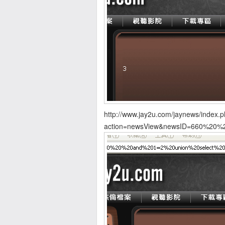
http://www.jay2u.com/jaynews/index.
action=newsView&newsID=660%20%2