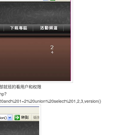
部就班的看用户和权限
php?
0and%201=2%20union%20select%201,2,3,version()