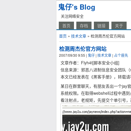
鬼仔's Blog
关注网络安全
首页
存档
链接
关于
首页
»
技术文章
» 检测周杰伦官方网站
检测周杰伦官方网站
2007/09/30 9:55
|
鬼仔
|
技术文章
|
占个座先
文章作者：Flyh4t[脚本安全小组]
信息来源：邪恶八进制信息安全团队（www.e
本文已经发表在《黑客手册》，转载请
某日在群里聊天，有朋友丢出一个ja
系统权限。在取得webshell过程中
看注射点，老规矩，先提交个单引号，