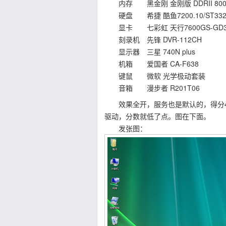
内存 黑金刚 金刚版 DDRII 800 1
硬盘 希捷 酷鱼7200.10/ST3320
显卡 七彩虹 天行7600GS-GD3 C
刻录机 先锋 DVR-112CH
显示器 三星 740N plus
机箱 爱国者 CA-F638
键鼠 微软 光学极动套装
音箱 漫步者 R201T06
效果全开，服务也是默认的，得分4.8分
驱动，分数就低了点。图在下面。
发张图：