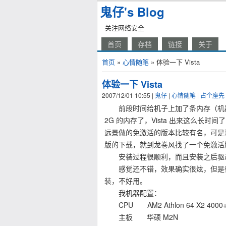
鬼仔's Blog
关注网络安全
首页
存档
链接
关于
首页
»
心情随笔
» 体验一下 Vista
体验一下 Vista
2007/12/01 10:55
|
鬼仔
|
心情随笔
|
占个座先
前段时间给机子上加了条内存（机器刚
2G 的内存了，Vista 出来这么长时间了
远景做的免激活的版本比较有名，可是
版的下载，就到龙卷风找了一个免激活
安装过程很顺利，而且安装之后驱动
感觉还不错，效果确实很炫，但是很多地
装，不好用。
我机器配置：
CPU AM2 Athlon 64 X2 4000+
主板 华硕 M2N