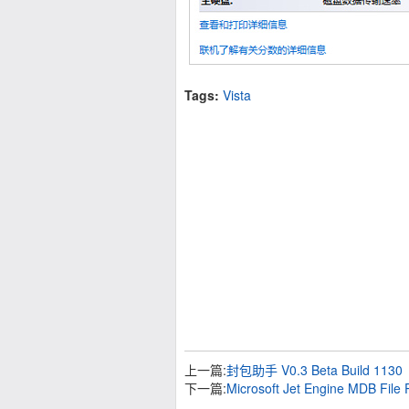
Tags:
Vista
上一篇:
封包助手 V0.3 Beta Build 1130
下一篇:
Microsoft Jet Engine MDB File P