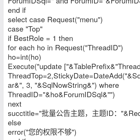
ForumIDSql=" and ForumID="&ForumID
end if
select case Request("menu")
case "Top"
if BestRole = 1 then
for each ho in Request("ThreadID")
ho=int(ho)
Execute("update ["&TablePrefix&"Thread
ThreadTop=2,StickyDate=DateAdd("&S
ar&", 3, "&SqlNowString&") where
ThreadID="&ho&ForumIDSql&"")
next
succtitle="批量公告主题，主题ID："&Reques
else
error("您的权限不够")