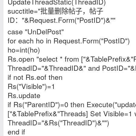
UpdateThreadStatic(ThreadID)
succtitle="批量删除帖子，帖子
ID："&Request.Form("PostID")&""
case "UnDelPost"
for each ho in Request.Form("PostID")
ho=int(ho)
Rs.open "select * from ["&TablePrefix&"
ThreadID="&ThreadID&" and PostID="&
if not Rs.eof then
Rs("Visible")=1
Rs.update
if Rs("ParentID")=0 then Execute("updat
["&TablePrefix&"Threads] Set Visible=1
ThreadID="&Rs("ThreadID")&"")
end if