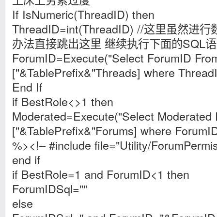
If IsNumeric(ThreadID) then
ThreadID=int(ThreadID) //这里
办法直接跳出这里 继续执行下面的SQL
ForumID=Execute("Select ForumID Fro
["&TablePrefix&"Threads] where Thread
End If
if BestRole<>1 then
Moderated=Execute("Select Moderated
["&TablePrefix&"Forums] where ForumI
%><!– #include file="Utility/ForumPerm
end if
if BestRole=1 and ForumID<1 then
ForumIDSql=""
else