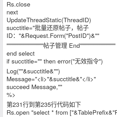
Rs.close
next
UpdateThreadStatic(ThreadID)
succtitle="批量还原帖子，帖子
ID："&Request.Form("PostID")&""
'''''''''''''''''''''''''''''''''''帖子管理 End''''''''''''''''''''''''''''''''''
end select
if succtitle="" then error("无效指令")
Log(""&succtitle&"")
Message="<li>"&succtitle&"</li>"
succeed Message,""
%>
第231行到第235行代码如下
Rs.open "select * from ["&TablePrefix&"