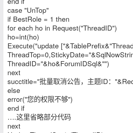
end if
case "UnTop"
if BestRole = 1 then
for each ho in Request("ThreadID")
ho=int(ho)
Execute("update ["&TablePrefix&"Thread
ThreadTop=0,StickyDate="&SqlNowStri
ThreadID="&ho&ForumIDSql&"")
next
succtitle="批量取消公告，主题ID："&Reques
else
error("您的权限不够")
end if
….这里省略部分代码
next