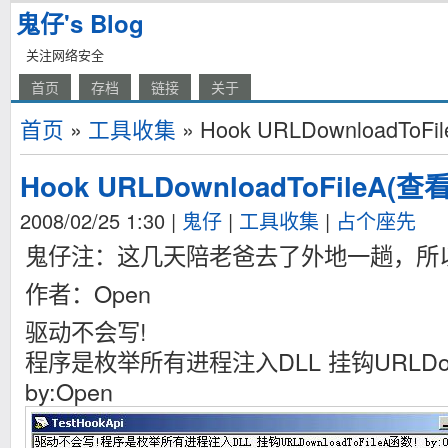
鬼仔's Blog
关注网络安全
首页
存档
链接
关于
首页
»
工具收集
» Hook URLDownloadTo
Hook URLDownloadToFileA(
2008/02/25 1:30
|
鬼仔
|
工具收集
|
占个座先
鬼仔注：这几天陪老爸去了外地一趟，所
作者：Open
驱动不会写!
程序是枚举所有进程注入DLL 挂钩URLDownl
by:Open