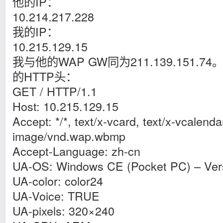
他的IP：
10.214.217.228
我的IP：
10.215.129.15
我与他的WAP GW同为211.139.151
的HTTP头：
GET / HTTP/1.1
Host: 10.215.129.15
Accept: */*, text/x-vcard, text/x-vcalenda
image/vnd.wap.wbmp
Accept-Language: zh-cn
UA-OS: Windows CE (Pocket PC) – Vers
UA-color: color24
UA-Voice: TRUE
UA-pixels: 320×240