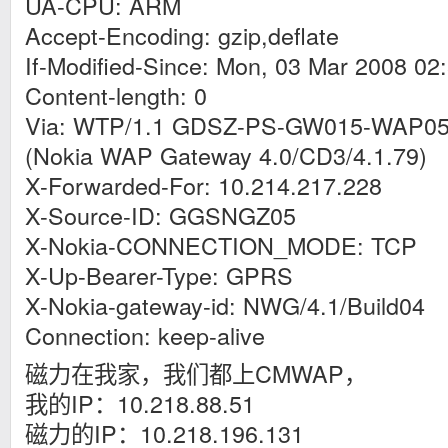
UA-CPU: ARM
Accept-Encoding: gzip,deflate
If-Modified-Since: Mon, 03 Mar 2008 0
Content-length: 0
Via: WTP/1.1 GDSZ-PS-GW015-WAP05.
(Nokia WAP Gateway 4.0/CD3/4.1.79)
X-Forwarded-For: 10.214.217.228
X-Source-ID: GGSNGZ05
X-Nokia-CONNECTION_MODE: TCP
X-Up-Bearer-Type: GPRS
X-Nokia-gateway-id: NWG/4.1/Build04
Connection: keep-alive
磁力在我家，我们都上CMWAP，
我的IP：10.218.88.51
磁力的IP：10.218.196.131