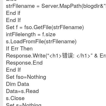
strFilename = Server.MapPath(blogdir&”i
End if
End If
Set f = fso.GetFile(strFilename)
intFilelength = f.size
s.LoadFromFile(strFilename)
If Err Then
Response.Write(“<h1>错误: </h1>” & Err.
Response.End
End If
Set fso=Nothing
Dim Data
Data=s.Read
s.Close
Set s=Nothing