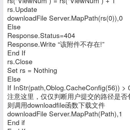
rs(“ViewNum”) = rs(“ViewNum”) + 1
rs.Update
downloadFile Server.MapPath(rs(0)),0
Else
Response.Status=404
Response.Write “该附件不存在!”
End If
rs.Close
Set rs = Nothing
Else
If InStr(path,Oblog.CacheConfig(56)) 
注意这里，仅仅判断用户提交的路径是否包含Up
则调用downloadfile函数下载文件
downloadFile Server.MapPath(Path),1
End if