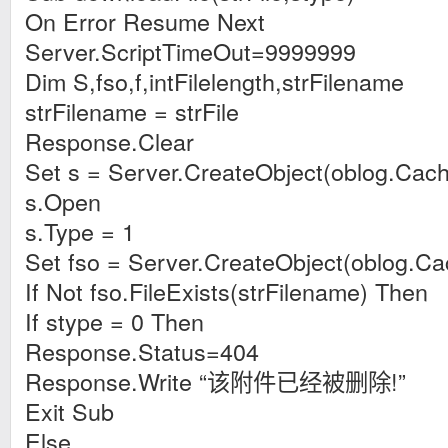
On Error Resume Next
Server.ScriptTimeOut=9999999
Dim S,fso,f,intFilelength,strFilename
strFilename = strFile
Response.Clear
Set s = Server.CreateObject(oblog.Cac
s.Open
s.Type = 1
Set fso = Server.CreateObject(oblog.C
If Not fso.FileExists(strFilename) Then
If stype = 0 Then
Response.Status=404
Response.Write “该附件已经被删除!”
Exit Sub
Else