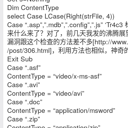
Dim ContentType
select Case LCase(Right(strFile, 4))
Case “.asp”,”.mdb”,”.config”,”.js”
来什么来了？对了，前几天我发的沸腾展
漏洞跟这个检查的方法差不多[http://www.tr
/post/306.html]，利用方法也相似，神
Exit Sub
Case “.asf”
ContentType = “video/x-ms-asf”
Case “.avi”
ContentType = “video/avi”
Case “.doc”
ContentType = “application/msword”
Case “.zip”
ContentType = “application/zip”