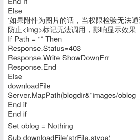
End If
Else
‘如果附件为图片的话，当权限检验无法
防止<img>标记无法调用，影响显示效果
If Path = “” Then
Response.Status=403
Response.Write ShowDownErr
Response.End
Else
downloadFile
Server.MapPath(blogdir&”images/oblog_
End if
End if
Set oblog = Nothing
Sub downloadFile(strFile,stype)