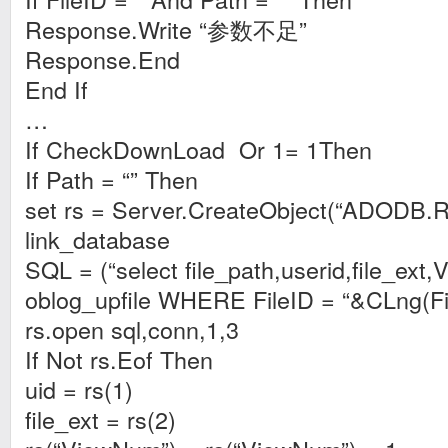
Response.Write “参数不足”
Response.End
End If
…
If CheckDownLoad Or 1= 1Then
If Path = “” Then
set rs = Server.CreateObject(“ADODB.R
link_database
SQL = (“select file_path,userid,file_e
oblog_upfile WHERE FileID = “&CLng(Fi
rs.open sql,conn,1,3
If Not rs.Eof Then
uid = rs(1)
file_ext = rs(2)