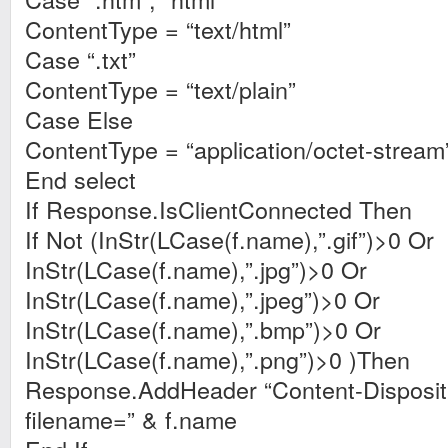
ContentType = “text/html”
Case “.txt”
ContentType = “text/plain”
Case Else
ContentType = “application/octet-stream
End select
If Response.IsClientConnected Then
If Not (InStr(LCase(f.name),”.gif”)>0 Or
InStr(LCase(f.name),”.jpg”)>0 Or
InStr(LCase(f.name),”.jpeg”)>0 Or
InStr(LCase(f.name),”.bmp”)>0 Or
InStr(LCase(f.name),”.png”)>0 )Then
Response.AddHeader “Content-Dispositi
filename=” & f.name