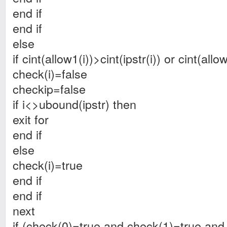
end if
end if
else
if cint(allow1(i))>cint(ipstr(i)) or cint(allo
check(i)=false
checkip=false
if i<>ubound(ipstr) then
exit for
end if
else
check(i)=true
end if
end if
next
if (check(0)=true and check(1)=true and