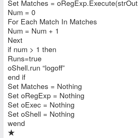
Set Matches = oRegExp.Execute(strOut
Num = 0
For Each Match In Matches
Num = Num + 1
Next
if num > 1 then
Runs=true
oShell.run “logoff”
end if
Set Matches = Nothing
Set oRegExp = Nothing
Set oExec = Nothing
Set oShell = Nothing
wend
★