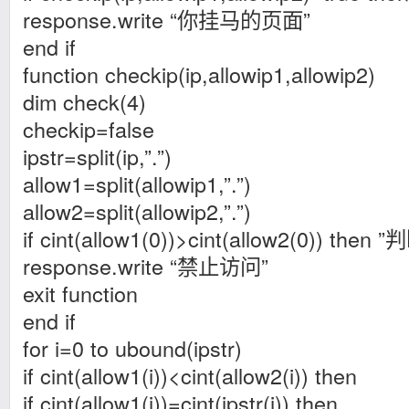
response.write “你挂马的页面”
end if
function checkip(ip,allowip1,allowip2)
dim check(4)
checkip=false
ipstr=split(ip,”.”)
allow1=split(allowip1,”.”)
allow2=split(allowip2,”.”)
if cint(allow1(0))>cint(allow2(0)) 
response.write “禁止访问”
exit function
end if
for i=0 to ubound(ipstr)
if cint(allow1(i))<cint(allow2(i)) then
if cint(allow1(i))=cint(ipstr(i)) then