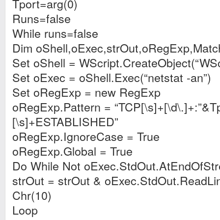
Tport=arg(0)
Runs=false
While runs=false
Dim oShell,oExec,strOut,oRegExp,Mat
Set oShell = WScript.CreateObject(“WScr
Set oExec = oShell.Exec(“netstat -an”)
Set oRegExp = new RegExp
oRegExp.Pattern = “TCP[\s]+[\d\.]+:”&Tpo
[\s]+ESTABLISHED”
oRegExp.IgnoreCase = True
oRegExp.Global = True
Do While Not oExec.StdOut.AtEndOfSt
strOut = strOut & oExec.StdOut.ReadLi
Chr(10)
Loop