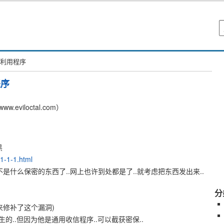
及利用程序
程序
viloctal.com）
黑
51-1-1.html
不是什么保密的东西了..网上也许到处都是了..就考虑把东西发出来..
分
来修补了这个漏洞)
..但因为他是通用收信程序..可以截获密保..