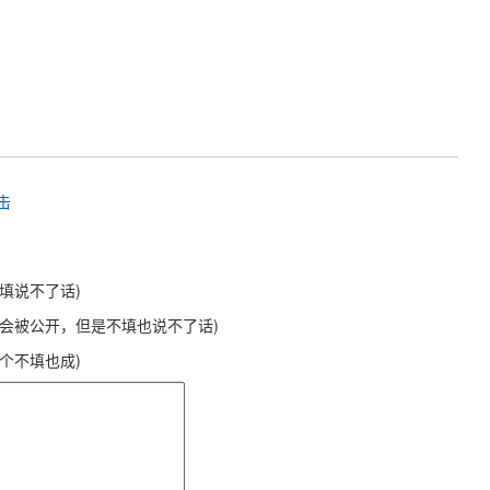
击
不填说不了话)
不会被公开，但是不填也说不了话)
这个不填也成)