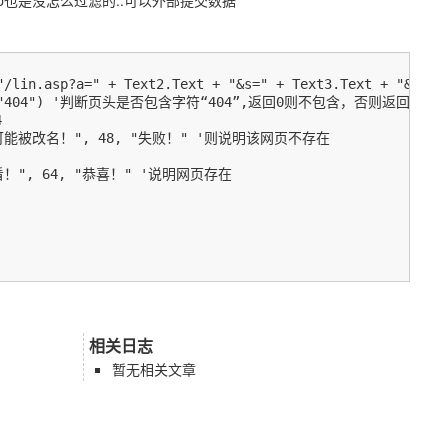
asp也是没怎么过滤的..可以外部提交数据
"/lin.asp?a=" + Text2.Text + "&s=" + Text3.Text + "&u="
ader, "404") '判断页头是否包含字符“404”,返回0则不包含，否则返回其位置


能被改名！", 48, "失败！" '则说明该网页不存在

！", 64, "恭喜！" '说明网页存在

相关日志
暂无相关文章