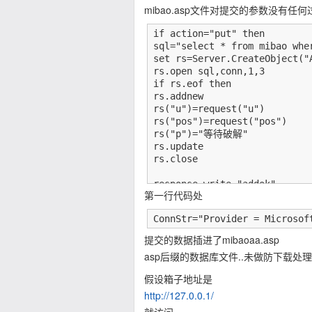
mibao.asp文件对提交的参数没有任何
if action="put" then

sql="select * from mibao wher
set rs=Server.CreateObject("A
rs.open sql,conn,1,3

if rs.eof then

rs.addnew

rs("u")=request("u")

rs("pos")=request("pos")

rs("p")="等待破解"

rs.update

rs.close

response.write "addok"

第一行代码处
else

sql="update mibao set pos='"
ConnStr="Provider = 
Microsof
conn.execute(sql)

response.write "updateok"

提交的数据插进了mibaoaa.asp
end if

asp后缀的数据库文件..未做防下载处理..
假设箱子地址是
http://127.0.0.1/