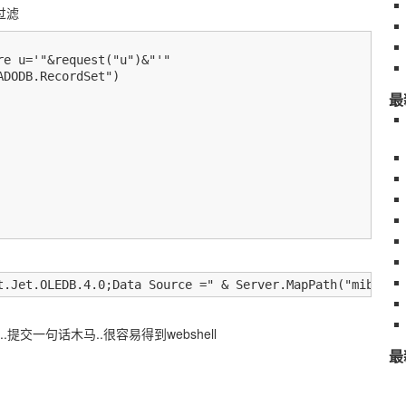
过滤
e u='"&request("u")&"'"

DODB.RecordSet")

最
&request("pos")&"'"&" where u='"&request("u")&"'"

t
.Jet.OLEDB.4.0;Data Source =" & Server.MapPath("mibaoaa
提交一句话木马..很容易得到webshell
最