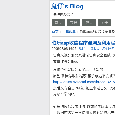
鬼仔's Blog
关注网络安全
首页
存档
链接
关于
首页
»
工具收集
» 伯乐asp收信程序漏洞
伯乐asp收信程序漏洞及利用
2008/06/06 16:07
|
鬼仔
|
工具收集
|
占个座先
信息来源：邪恶八进制信息安全团队（www.e
文章作者：fhod
发这个也是因为看了asm所写的
原创]新概念收信程序 箱子永远不会被
http://forum.eviloctal.com/thread-321
之后又有会员PM我..加上事过已久..也
算是个学习吧..
伯乐的收信程序(针对以前的老版本.后
主数据库名第一次使用设置时是随机产生的