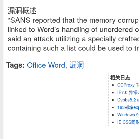
漏洞概述
“SANS reported that the memory corrupti
linked to Word’s handling of unordered or
said an attack utilizing a specially cra
containing such a list could be used to tr
Office Word
,
漏洞
Tags:
相关日志
CCProxy 
IE7.0 
Dvbbs8.2
163邮箱ex
Windows
IE CS