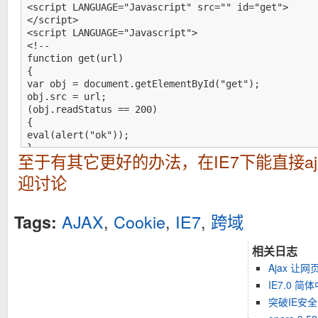
<script LANGUAGE="Javascript" src="" id="get">

</script>

<script LANGUAGE="Javascript">

<!--

function get(url)

{

var obj = document.getElementById("get");

obj.src = url;

(obj.readStatus == 200)

{

eval(alert("ok"));

}

至于有其它更好的办法，在IE7下能直接aja
}

get("http://8888.com/2.asp?cookie=12345678")

迎讨论
/*function query()

{

AJAX
,
Cookie
,
IE7
,
跨域
Tags:
get("http://8888.com/web/1.img"); //在这里可以写代
}

相关日志
//-->

*/

Ajax 让
IE7.0 简
突破IE安全