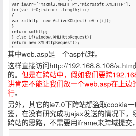
var ieArr=["Msxml2.XMLHTTP","Microsoft.XMLHTTP"];

for(var i=0;i<iearr .length;i++)

{

var xmlhttp= new ActiveXObject(ieArr[i]);

}

return xmlhttp;

} else if(window.XMLHttpRequest){

return new XMLHttpRequest();

}

其中web.asp是一个asp代理。
}

var xmlHttp=getXmlHttpRequest();

这样直接访问http://192.168.8.108/
xmlHttp.Open("get","<a href="http://192.168.8.108/a
xmlHttp.send(null)

的。
但是在跨站中，假如我们要跨192.168
讲肯定不能让我们放一个web.asp在上
行
。
另外，其它的ie7.0下跨站想盗取cookie一
签，在没有研究成功ajax发送的情况下
跨站的思路，不需要用iframe来跨域提交