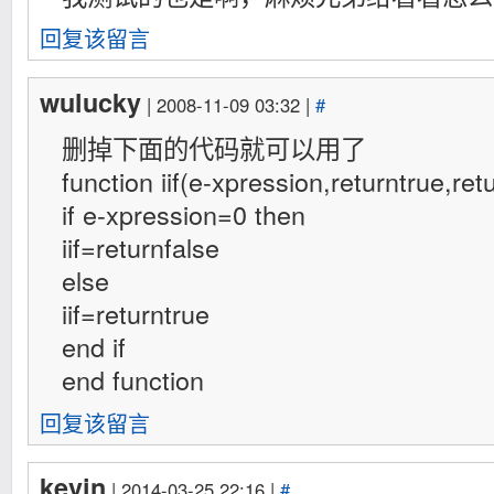
回复该留言
wulucky
| 2008-11-09 03:32 |
#
删掉下面的代码就可以用了
function iif(e-xpression,returntrue,ret
if e-xpression=0 then
iif=returnfalse
else
iif=returntrue
end if
end function
回复该留言
kevin
| 2014-03-25 22:16 |
#