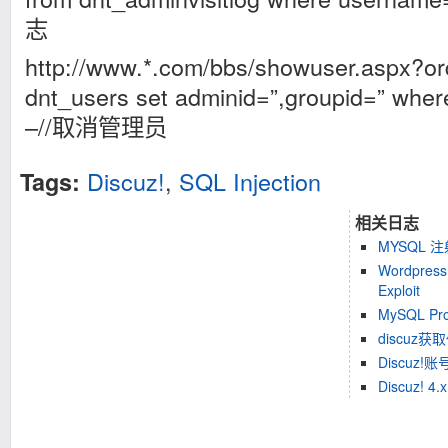
志
http://www.*.com/bbs/showuser.aspx?o
dnt_users set adminid=”,groupid=” wher
–//取消管理员
Discuz!
,
SQL Injection
Tags:
相关日志
MYSQL 
Wordpress 
Exploit
MySQL 
discuz
Discuz!
Discuz! 