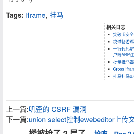
iframe
,
挂马
Tags:
相关日志
突破IE安全
绕过畅游巡
一行代码解
户端ARP
批量挂马器
Cross Ifra
挂马扫马2.
上一篇:
叽歪的 CSRF 漏洞
下一篇:
union select控制ewebeditor
楼被抢了 2 层了...
抢座
、
Rss 2.