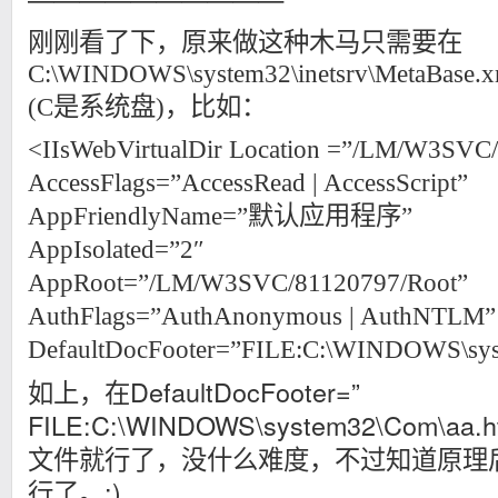
刚刚看了下，原来做这种木马只需要在
C:\WINDOWS\system32\inetsrv\
MetaBa
(C是系统盘)，比如：
<IIsWebVirtualDir Location =”/LM/W3SVC/
AccessFlags=”AccessRead | AccessScript”
AppFriendlyName=”默认应用程序”
AppIsolated=”2″
AppRoot=”/LM/W3SVC/81120797/Root”
AuthFlags=”AuthAnonymous | AuthNTLM”
DefaultDocFooter=”FILE:C:\WINDOWS\sys
如上，在DefaultDocFooter=”
FILE:C:\WINDOWS\system32\Com\a
文件就行了，没什么难度，不过知道原理
行了。:)