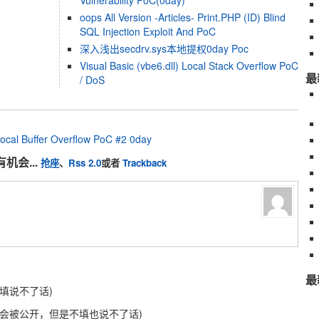
Vulnerability PoC(0day)
oops All Version -Articles- Print.PHP (ID) Blind
SQL Injection Exploit And PoC
深入浅出secdrv.sys本地提权0day Poc
Visual Basic (vbe6.dll) Local Stack Overflow PoC
最
/ DoS
cal Buffer Overflow PoC #2 0day
机会...
抢座
、
Rss 2.0
或者
Trackback
最
不填说不了话)
不会被公开，但是不填也说不了话)