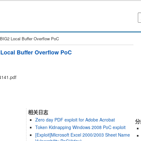
BIG2 Local Buffer Overflow PoC
 Local Buffer Overflow PoC
4141.pdf
相关日志
Zero day PDF exploit for Adobe Acrobat
分
Token Kidnapping Windows 2008 PoC exploit
[Exploit]Microsoft Excel 2000/2003 Sheet Name