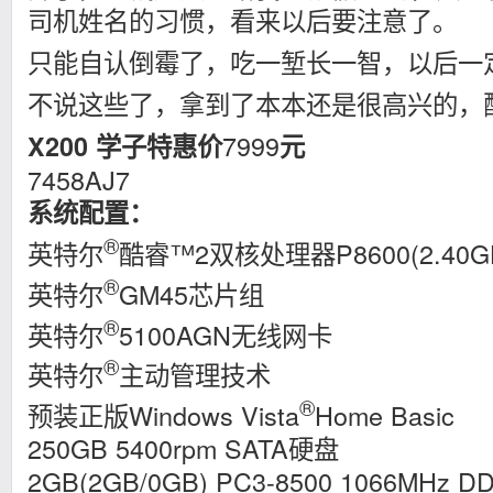
司机姓名的习惯，看来以后要注意了。
只能自认倒霉了，吃一堑长一智，以后一
不说这些了，拿到了本本还是很高兴的，
7999
X200
学子特惠价
元
7458AJ7
系统配置：
®
英特尔
酷睿™2双核处理器P8600(2.40GHz
®
英特尔
GM45芯片组
®
英特尔
5100AGN无线网卡
®
英特尔
主动管理技术
®
预装正版Windows Vista
Home Basic
250GB 5400rpm SATA硬盘
2GB(2GB/0GB) PC3-8500 1066MHz 