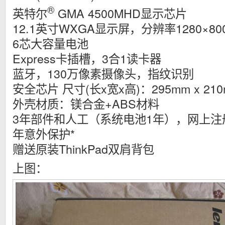
®
英特尔
GMA 4500MHD显示芯片
12.1英寸WXGA显示屏，分辨率1280×80
6芯大容量电池
Express卡插槽，3合1读卡器
蓝牙，130万像素摄像头，指纹识别
安全芯片 尺寸(长x宽x高)：295mm x 210m
外壳材质：镁合金+ABS材料
3年部件和人工（系统电池1年），网上注
年意外保护*
赠送原装ThinkPad双肩背包
上图：