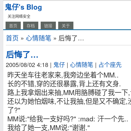
鬼仔's Blog
关注网络安全
首页
存档
链接
关于
首页
»
心情随笔
» 后悔了…
后悔了…
2005/08/02 4:18
|
鬼仔
|
心情随笔
|
占个座先
昨天坐车往老家来,我旁边坐着个MM..
长的不错,穿的还很暴露,背上还有文身.
路上我拿烟出来抽,MM用胳膊碰了我一下,
还以为她怕烟味,不让我抽,但是又不确定,没
了?"
MM说:"给我一支好吗?" :mad: 汗一个先..
我给了她一支,MM说:"谢谢."