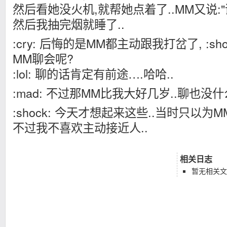
然后看她没火机,就帮她点着了..MM又说:"
然后我抽完烟就睡了..
:cry: 后悔的是MM都主动跟我打岔了, :s
MM聊会呢?
:lol: 聊的话肯定有前途….哈哈..
:mad: 不过那MM比我大好几岁..聊也没
:shock: 今天才想起来这些..当时只以为M
不过我不喜欢主动接近人..
相关日志
暂无相关文