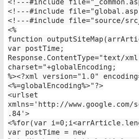
<!---#include file="_common.as
<!---#include file="global.asp
<!---#include file="source/src
<%
function outputSiteMap(arrArti
var postTime;
Response.ContentType="text/xml
charset="+globalEncoding;
%><?xml version="1.0" encoding
<%=globalEncoding%>"?>
<urlset
xmlns='http://www.google.com/s
.84'>
<%for(var i=0;i<arrArticle.len
var postTime = new