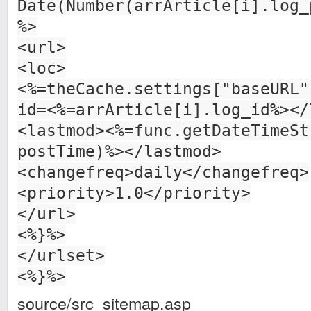
Date(Number(arrArticle[i].log_
%>
<url>
<loc>
<%=theCache.settings["baseURL"
id=<%=arrArticle[i].log_id%></
<lastmod><%=func.getDateTimeSt
postTime)%></lastmod>
<changefreq>daily</changefreq>
<priority>1.0</priority>
</url>
<%}%>
</urlset>
<%}%>
source/src_sitemap.asp