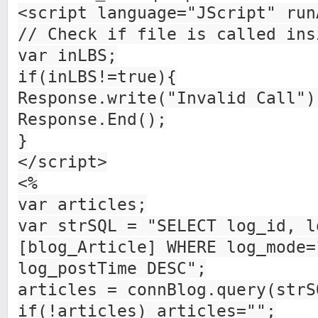
<script language="JScript" run
// Check if file is called ins
var inLBS;
if(inLBS!=true){
Response.write("Invalid Call")
Response.End();
}
</script>
<%
var articles;
var strSQL = "SELECT log_id, l
[blog_Article] WHERE log_mode=
log_postTime DESC";
articles = connBlog.query(strS
if(!articles) articles="";