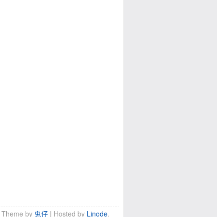
i Theme by
鬼仔
| Hosted by
Linode
.