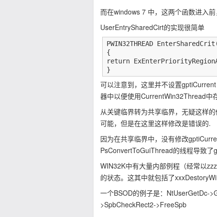
而在windows 7 中，这两个函数进入前，
UserEntrySharedCirt的实现很简单
PWIN32THREAD EnterSharedCrit(
{

return ExEnterPriorityRegion
}
可以注意到，这里并不设置gptiCurrent
器中以便使用CurrentWin32Threa
从关键临界转为共享临界，无疑这样的修改将提
可能，但是在这里这样修改是错误的.
因为在共享临界中，没有修改gptiCurr
PsConvertToGuiThread的线程导致了gp
WIN32K中有大量内部例程（经常以zzz
的状态。这其中就包括了xxxDestoryWi
一个BSOD的例子是：NtUserGetDc->GetW
>SpbCheckRect2->FreeSpb