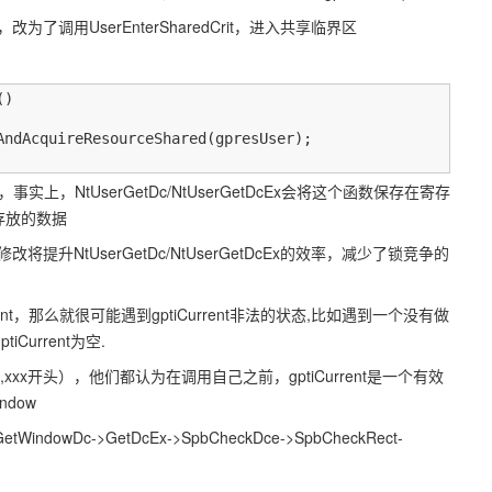
改为了调用UserEnterSharedCrit，进入共享临界区
)

AndAcquireResourceShared(gpresUser);

，事实上，NtUserGetDc/NtUserGetDcEx会将这个函数保存在寄存
d中存放的数据
升NtUserGetDc/NtUserGetDcEx的效率，减少了锁竞争的
ent，那么就很可能遇到gptiCurrent非法的状态,比如遇到一个没有做
tiCurrent为空.
,xxx开头），他们都认为在调用自己之前，gptiCurrent是一个有效
ndow
indowDc->GetDcEx->SpbCheckDce->SpbCheckRect-