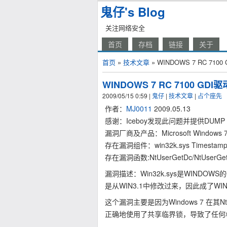
鬼仔's Blog
关注网络安全
首页
存档
链接
关于
首页
»
技术文章
» WINDOWS 7 RC 7100
WINDOWS 7 RC 7100 GDI
2009/05/15 0:59
|
鬼仔
|
技术文章
|
占个座先
作者：
MJ0011
2009.05.13
感谢：Iceboy发现此问题并提供DUMP
漏洞厂商及产品：Microsoft Windows 7 r
存在漏洞组件：win32k.sys Timestamp 
存在漏洞函数:NtUserGetDc/NtUserGe
漏洞描述：Win32k.sys是WIND
是从WIN3.1中修改过来，因此成了WI
这个漏洞主要是因为Windows 7 在其Nt
正确地使用了共享临界锁，导致了任何权