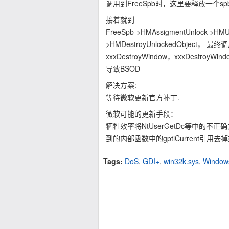
调用到FreeSpb时，这里要释放一个s
接着就到
FreeSpb->HMAssigmentUnlock->HMUnl
>HMDestroyUnlockedObject
xxxDestroyWindow，xxxDestr
导致BSOD
解决方案:
等待微软更新官方补丁.
微软可能的更新手段：
牺牲效率将NtUserGetDc等中的不
到的内部函数中的gptiCurrent引用去掉
Tags:
DoS
,
GDI+
,
win32k.sys
,
Window