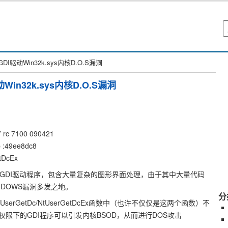
 GDI驱动Win32k.sys内核D.O.S漏洞
驱动Win32k.sys内核D.O.S漏洞
c 7100 090421
:49ee8dc8
tDcEx
OWS的GDI驱动程序，包含大量复杂的图形界面处理，由于其中大量代码
NDOWS漏洞多发之地。
分
UserGetDc/NtUserGetDcEx函数中（也许不仅仅是这两个函数）不
限下的GDI程序可以引发内核BSOD，从而进行DOS攻击