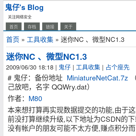
鬼仔's Blog
关注网络安全
首页
存档
链接
关于
首页
»
工具收集
» 迷你NC 、微型NC1.3
迷你NC 、微型NC1.3
2009/06/30 18:18
|
鬼仔
|
工具收集
|
占个座先
# 鬼仔：备份地址
MiniatureNetCat.7z
（
己放吧，名字 QQWry.dat）
作者：
M80
本来想打算再实现数据提交的功能,由于这
前没打算继续升级,以下地址为CSDN的下
没有帐户的朋友可能不太方便,赚点积分而已.