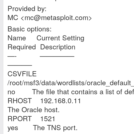
Provided by:
MC <
mc@metasploit.com
>
Basic options:
Name Current S
Required Description
—- ————
———–
CSVFILE
/root/msf3/data/wordlists/oracle_defa
no The file that contains a list of def
RHOST 192.168.
The Oracle host.
RPORT 1
yes The TNS port.