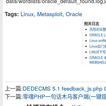
data/wordlists/oracle_default_found
Linux
,
Metasploit
,
Oracle
Tags:
相关日志
天阳论坛整
ORACLE 
Linux sniff
Linux后
LINUX
ORACLE 
WEBSHEL
上一篇:
DEDECMS 5.1 feedback_js.php
下一篇:
零魂PHP一句话木马客户端(一键提