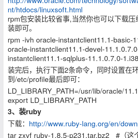
http://www.oracle.com/technology/softwar
nt/htdocs/linuxsoft.html
rpm包安装比较省事,当然你也可以下载
装即可。
rpm -ivh oracle-instantclient11.1-basic-
oracle-instantclient11.1-devel-11.1.0.7.0
instantclient11.1-sqlplus-11.1.0.7.0-1.i
装完后，执行下面2条命令，同时设置在
到/etc/profile最后即可：
LD_LIBRARY_PATH=/usr/lib/oracle/11.1/c
export LD_LIBRARY_PATH
3、装ruby
下载：
http://www.ruby-lang.org/en/down
tar zxvf ruby-1.8.5-p231.tar.bz2 