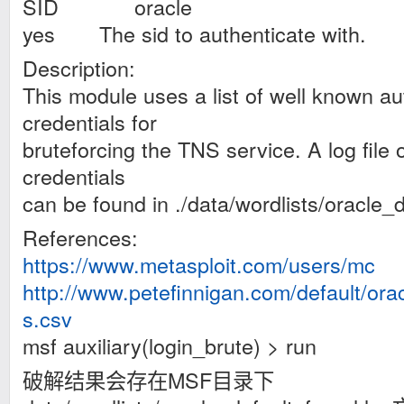
SID ora
yes The sid to authenticate with.
Description:
This module uses a list of well known au
credentials for
bruteforcing the TNS service. A log file 
credentials
can be found in ./data/wordlists/oracle_
References:
https://www.metasploit.com/users/mc
http://www.petefinnigan.com/default/or
s.csv
msf auxiliary(login_brute) > run
破解结果会存在MSF目录下