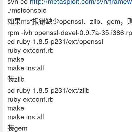
svn co
http://metasploit.com/svn/framew
./msfconsole
如果msf报错缺少openssl、zlib、ge
rpm -ivh openssl-devel-0.9.7a-35.i386.r
cd ruby-1.8.5-p231/ext/openssl
ruby extconf.rb
make
make install
装zlib
cd ruby-1.8.5-p231/ext/zlib
ruby extconf.rb
make
make install
装gem