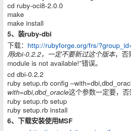
cd ruby-oci8-2.0.0
make
make install
5、装ruby-dbi
下载：
http://rubyforge.org/frs/?group_i
，否则
用dbi-0.2.2，一定不要新过这个版本
module is not available!”错误。
cd dbi-0.2.2
ruby setup.rb config –with=dbi,dbd_ora
这个参数一定要，否则
with=dbi,dbd_oracle
ruby setup.rb setup
ruby setup.rb install
6、下载安装使用MSF