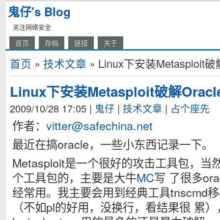
鬼仔's Blog
关注网络安全
首页
存档
链接
关于
首页
»
技术文章
» Linux下安装Metasplo
Linux下安装Metasploit破解Or
2009/10/28 17:05
|
鬼仔
|
技术文章
|
占个座先
作者：
vitter@safechina.net
最近在搞oracle，一些小东西记录一下。
Metasploit是一个很好的攻击工具包
个工具包的，主要是大牛
MC
写 了很多or
经常用。我主要会用到经典工具tnscmd
（不如pl的好用，没换行，看结果很 累），si