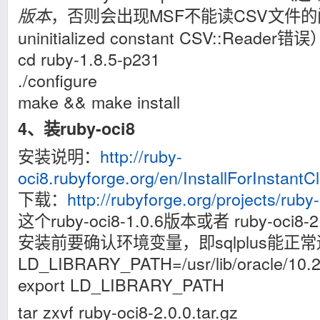
，否则会出现MSF不能读CSV文件的问题
版本
uninitialized constant CSV::Reader错误
cd ruby-1.8.5-p231
./configure
make && make install
4、装ruby-oci8
安装说明：
http://ruby-
oci8.rubyforge.org/en/InstallForInstantCl
下载：
http://rubyforge.org/projects/ruby-
这个ruby-oci8-1.0.6版本或者 ruby-oci8
安装前要确认环境变量，即sqlplus能正
LD_LIBRARY_PATH=/usr/lib/oracle/10.2.0
export LD_LIBRARY_PATH
tar zxvf ruby-oci8-2.0.0.tar.gz