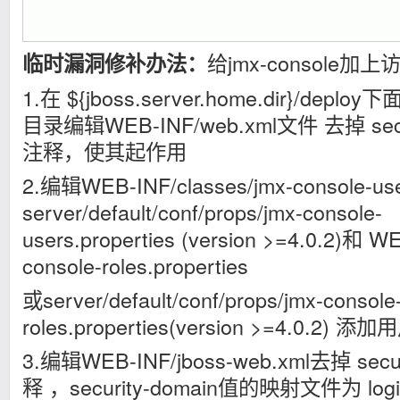
给jmx-console加
临时漏洞修补办法：
1.在 ${jboss.server.home.dir}/deploy
目录编辑WEB-INF/web.xml文件 去掉 securi
注释，使其起作用
2.编辑WEB-INF/classes/jmx-console-use
server/default/conf/props/jmx-console-
users.properties (version >=4.0.2)和 W
console-roles.properties
或server/default/conf/props/jmx-console
roles.properties(version >=4.0.2)
3.编辑WEB-INF/jboss-web.xml去掉 secu
释 ，security-domain值的映射文件为 logi