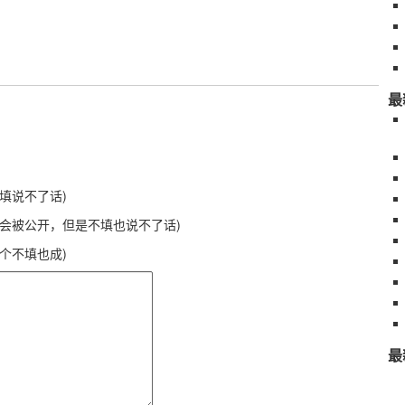
最
不填说不了话)
不会被公开，但是不填也说不了话)
这个不填也成)
最