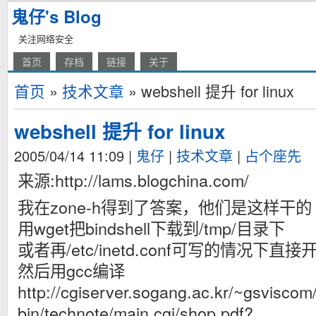
鬼仔's Blog
关注网络安全
首页
存档
链接
关于
首页
»
技术文章
» webshell 提升 for linux
webshell 提升 for linux
2005/04/14 11:09
|
鬼仔
|
技术文章
|
占个座先
来源:http://lams.blogchina.com/
我在zone-h得到了答案，他们是这样干的
用wget把bindshell下载到/tmp/目录下
或者再/etc/inetd.conf可写的情况下直接
然后用gcc编译
http://cgiserver.sogang.ac.kr/~gsviscom/
bin/technote/main.cgi/shop.pdf?