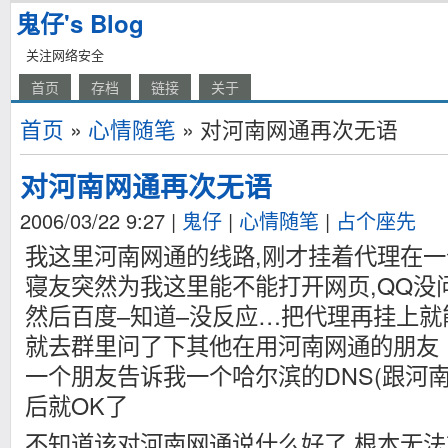
鬼仔's Blog
关注网络安全
首页
存档
链接
关于
首页
»
心情随笔
» 对河南网通再次无语
对河南网通再次无语
2006/03/22 9:27
|
鬼仔
|
心情随笔
|
占个座先
我这里河南网通的线路,刚才挂着代理在一
寝友突然为我这里能不能打开网页,QQ没
然后百度–知道–没反应…把代理再挂上就
就去群里问了下其他在用河南网通的朋友
一个朋友告诉我一个哈尔滨的DNS(跟河南
后就OK了
不知道该对河南网通说什么好了.根本无法