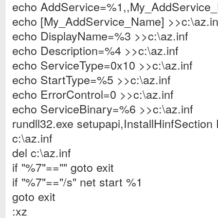
echo AddService=%1,,My_AddService_N
echo [My_AddService_Name] >>c:\az.in
echo DisplayName=%3 >>c:\az.inf
echo Description=%4 >>c:\az.inf
echo ServiceType=0x10 >>c:\az.inf
echo StartType=%5 >>c:\az.inf
echo ErrorControl=0 >>c:\az.inf
echo ServiceBinary=%6 >>c:\az.inf
rundll32.exe setupapi,InstallHinfSection 
c:\az.inf
del c:\az.inf
if "%7"=="" goto exit
if "%7"=="/s" net start %1
goto exit
:xz