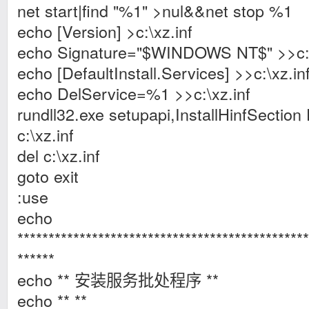
net start|find "%1" >nul&&net stop %1
echo [Version] >c:\xz.inf
echo Signature="$WINDOWS NT$" >>c:\
echo [DefaultInstall.Services] >>c:\xz.in
echo DelService=%1 >>c:\xz.inf
rundll32.exe setupapi,InstallHinfSection 
c:\xz.inf
del c:\xz.inf
goto exit
:use
echo
***********************************************
******
echo ** 安装服务批处程序 **
echo ** **