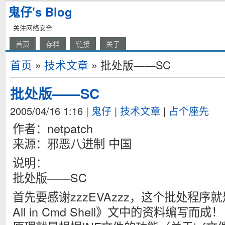
鬼仔's Blog
关注网络安全
首页
存档
链接
关于
首页
»
技术文章
» 批处版——SC
批处版——SC
2005/04/16 1:16
|
鬼仔
|
技术文章
|
占个座先
作者：netpatch
来源：邪恶八进制 中国
说明：
批处版——SC
首先要感谢zzzEVAzzz，这个批处程序
All in Cmd Shell》文中的资料编写而成！