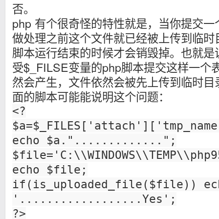
否。
php 有个很奇怪的特性就是，当你提交一
做处理之前这个文件就已经被上传到临时目
脚本运行结束的时候才会销毁掉。也就是
受$_FILSE变量的php脚本提交这样一个表
然会产生，文件依然会被先上传到临时目
面的脚本可能能说明这个问题：
<?
$a=$_FILES['attach']['tmp_name
echo $a.".............";
$file='C:\\WINDOWS\\TEMP\\php9
echo $file;
if(is_uploaded_file($file)) ec
'..................Yes';
?>