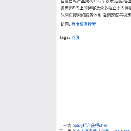
百度首席产品架构师俞军表示,百度推
务商(BSP)上的博客及众多独立个人
似网页搜索的服务体系,强调速度与稳定
访问:
百度博客搜索
Tags:
百度
上一篇:
oblog后台获得shell