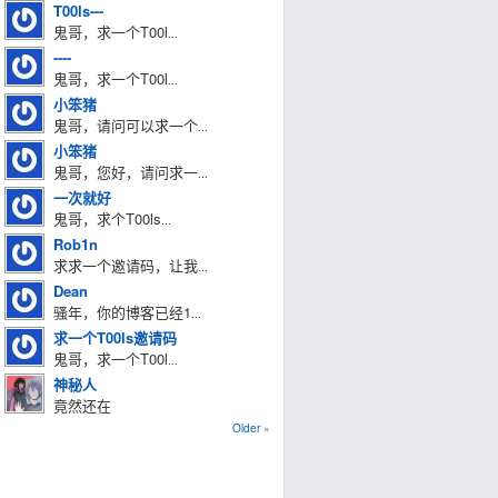
T00ls---
鬼哥，求一个T00l
...
----
鬼哥，求一个T00l
...
小笨猪
鬼哥，请问可以求一个
...
小笨猪
鬼哥，您好，请问求一
...
一次就好
鬼哥，求个T00ls
...
Rob1n
求求一个邀请码，让我
...
Dean
骚年，你的博客已经1
...
求一个T00ls邀请码
鬼哥，求一个T00l
...
神秘人
竟然还在
Older »