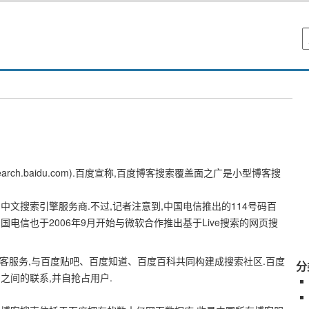
earch.baidu.com).百度宣称,百度博客搜索覆盖面之广是小型博客搜
中文搜索引擎服务商.不过,记者注意到,中国电信推出的114号码百
n).中国电信也于2006年9月开始与微软合作推出基于Live搜索的网页搜
供博客服务,与百度贴吧、百度知道、百度百科共同构建成搜索社区.百度
分
之间的联系,并自抢占用户.