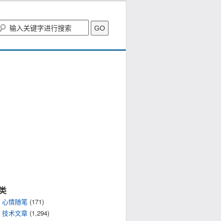
类
心情随笔
(171)
技术文章
(1,294)