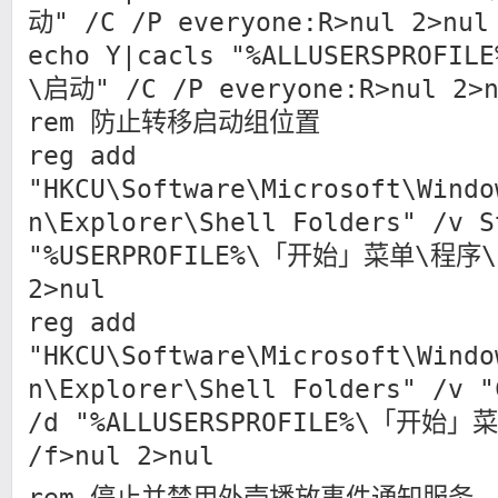
动" /C /P everyone:R>nul 2>nul
echo Y|cacls "%ALLUSERSPRO
\启动" /C /P everyone:R>nul 2>n
rem 防止转移启动组位置
reg add
"HKCU\Software\Microsoft\Windo
n\Explorer\Shell Folders" /v S
"%USERPROFILE%\「开始」菜单\程序\
2>nul
reg add
"HKCU\Software\Microsoft\Windo
n\Explorer\Shell Folders" /v "
/d "%ALLUSERSPROFILE%\「开始
/f>nul 2>nul