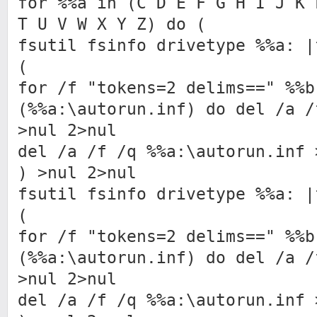
for %%a in (C D E F G H I J K 
T U V W X Y Z) do (
fsutil fsinfo drivetype %%a: 
(
for /f "tokens=2 delims==" %%b
(%%a:\autorun.inf) do del /a /
>nul 2>nul
del /a /f /q %%a:\autorun.inf 
) >nul 2>nul
fsutil fsinfo drivetype %%a: 
(
for /f "tokens=2 delims==" %%b
(%%a:\autorun.inf) do del /a /
>nul 2>nul
del /a /f /q %%a:\autorun.inf 