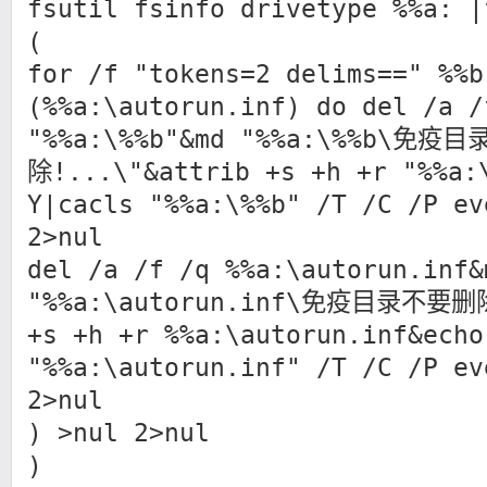
fsutil fsinfo drivetype %%a: 
(
for /f "tokens=2 delims==" %%b
(%%a:\autorun.inf) do del /a /
"%%a:\%%b"&md "%%a:\%%b\免疫
除!...\"&attrib +s +h +r "%%a:
Y|cacls "%%a:\%%b" /T /C /P ev
2>nul
del /a /f /q %%a:\autorun.inf&
"%%a:\autorun.inf\免疫目录不要删除
+s +h +r %%a:\autorun.inf&echo
"%%a:\autorun.inf" /T /C /P ev
2>nul
) >nul 2>nul
)