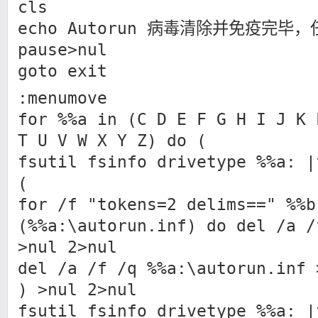
cls
echo Autorun 病毒清除并免疫完毕
pause>nul
goto exit
:menumove
for %%a in (C D E F G H I J K 
T U V W X Y Z) do (
fsutil fsinfo drivetype %%a: 
(
for /f "tokens=2 delims==" %%b
(%%a:\autorun.inf) do del /a /
>nul 2>nul
del /a /f /q %%a:\autorun.inf 
) >nul 2>nul
fsutil fsinfo drivetype %%a: 