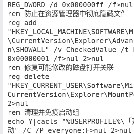
REG_DWORD /d 0x000000ff /f>nul
rem 防止在资源管理器中彻底隐藏文件
reg add
"HKEY_LOCAL_MACHINE\SOFTWARE\M
\CurrentVersion\Explorer\Advan
n\SHOWALL" /v CheckedValue /t 
0x00000001 /f>nul 2>nul
rem 修复可能修改的磁盘打开关联
reg delete
"HKEY_CURRENT_USER\Software\Mi
CurrentVersion\Explorer\MountP
2>nul
rem 清理并免疫启动组
echo Y|cacls "%USERPROFILE
动" /C /P everyone:F>nul 2>nul