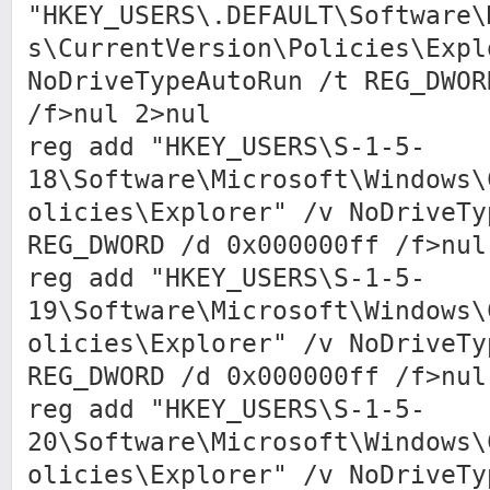
"HKEY_USERS\.DEFAULT\Software\
s\CurrentVersion\Policies\Expl
NoDriveTypeAutoRun /t REG_DWOR
/f>nul 2>nul
reg add "HKEY_USERS\S-1-5-
18\Software\Microsoft\Windows\
olicies\Explorer" /v NoDriveTy
REG_DWORD /d 0x000000ff /f>nul
reg add "HKEY_USERS\S-1-5-
19\Software\Microsoft\Windows\
olicies\Explorer" /v NoDriveTy
REG_DWORD /d 0x000000ff /f>nul
reg add "HKEY_USERS\S-1-5-
20\Software\Microsoft\Windows\
olicies\Explorer" /v NoDriveTy