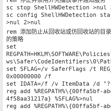
rem 停止并禁用外壳播放事件通知服务
sc stop ShellHWDetection >nul 
sc config ShellHWDetection sta
>nul 2>nul
rem 添加防止从回收站或仿回收站的目
的策略
set
REGPATH=HKLM\SOFTWARE\Policies
ws\Safer\CodeIdentifiers\0\Pat
set SFLAG=/v SaferFlags /t REG
0x00000000 /f
set IDATA=/f /v ItemData /d "?
reg add %REGPATH%\{00ffa5bf-ab
4f58aa31217a} %SFLAG%>nul
reg add %REGPATH%\{00ffa5bf-ab