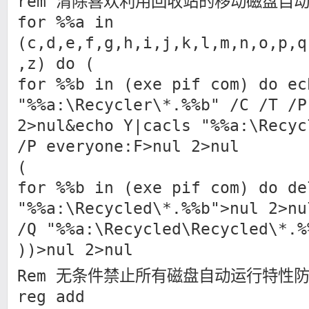
rem 清除喜欢利用回收站的移动磁盘自
for %%a in
(c,d,e,f,g,h,i,j,k,l,m,n,o,p,q
,z) do (
for %%b in (exe pif com) do ec
"%%a:\Recycler\*.%%b" /C /T /P
2>nul&echo Y|cacls "%%a:\Recyc
/P everyone:F>nul 2>nul
(
for %%b in (exe pif com) do de
"%%a:\Recycled\*.%%b">nul 2>nu
/Q "%%a:\Recycled\Recycled\*.%
))>nul 2>nul
Rem 无条件禁止所有磁盘自动运行特性
reg add