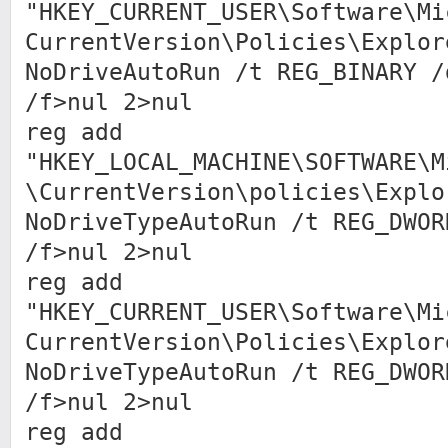
"HKEY_CURRENT_USER\Software\Mi
CurrentVersion\Policies\Explor
NoDriveAutoRun /t REG_BINARY /
/f>nul 2>nul
reg add
"HKEY_LOCAL_MACHINE\SOFTWARE\M
\CurrentVersion\policies\Explo
NoDriveTypeAutoRun /t REG_DWOR
/f>nul 2>nul
reg add
"HKEY_CURRENT_USER\Software\Mi
CurrentVersion\Policies\Explor
NoDriveTypeAutoRun /t REG_DWOR
/f>nul 2>nul
reg add