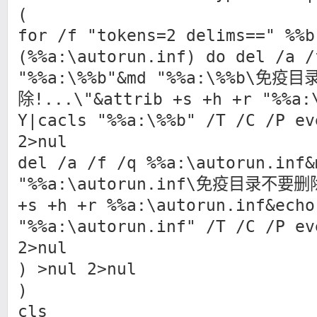
(
for /f "tokens=2 delims==" %%b
(%%a:\autorun.inf) do del /a /
"%%a:\%%b"&md "%%a:\%%b\免疫
除!...\"&attrib +s +h +r "%%a:
Y|cacls "%%a:\%%b" /T /C /P ev
2>nul
del /a /f /q %%a:\autorun.inf&
"%%a:\autorun.inf\免疫目录不要删除
+s +h +r %%a:\autorun.inf&echo
"%%a:\autorun.inf" /T /C /P ev
2>nul
) >nul 2>nul
)
cls