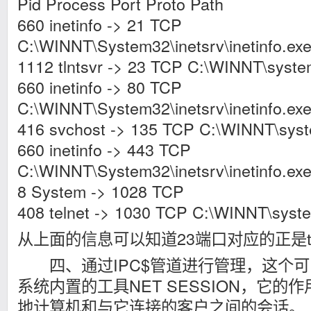
Pid Process Port Proto Path
660 inetinfo -> 21 TCP
C:\WINNT\System32\inetsrv\inetinfo.ex
1112 tlntsvr -> 23 TCP C:\WINNT\system
660 inetinfo -> 80 TCP
C:\WINNT\System32\inetsrv\inetinfo.ex
416 svchost -> 135 TCP C:\WINNT\syst
660 inetinfo -> 443 TCP
C:\WINNT\System32\inetsrv\inetinfo.ex
8 System -> 1028 TCP
408 telnet -> 1030 TCP C:\WINNT\syste
从上面的信息可以知道23端口对应的正是telnet
四、通过IPC$管道进行管理，这个可以通
系统内置的工具NET SESSION，它的
地计算机和与它连接的客户之间的会话。