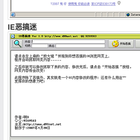
IE恶搞迷