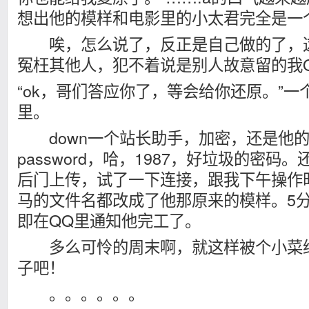
想出他的模样和电影里的小太君完全是一
唉，怎么说了，反正是自己做的了，这
冤枉其他人，犯不着说是别人故意留的我
“ok，哥们答应你了，等会给你还原。”
里。
down一个站长助手，加密，还是他的us
password，哈，1987，好垃圾的密
后门上传，试了一下连接，跟我下午操作时
马的文件名都改成了他那原来的模样。5
即在QQ里通知他完工了。
多么可怜的周末啊，就这样被个小菜给
子吧！
。。。。。。