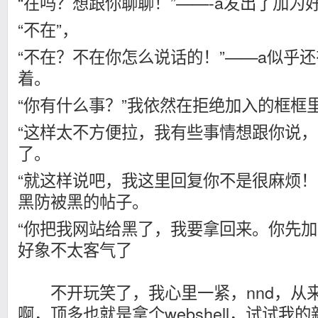
“在吗？想跟你聊聊！”——-a发出了加为
“不在”，
“不在？不在你怎么说话的！”——a似乎
着。
“你有什么事？”我依然在拒绝加入的框框
“这样太不方便拉，我有些事情想跟你说，
了。
“就这样说吧，我这里回复你不是很麻烦！
黑防被黑的帖子。
“你把我网站给黑了，我要拿回来。你先加我
好象不太客气了
不开玩笑了，我心里一紧，nnd，从
啊，顶多也就是拿个webshell，试试我