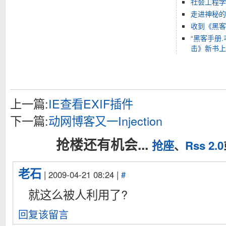
社会工程学
走进神秘的
收到《黑客
“黑客手册
击》新书上
上一篇:
IE查看EXIF插件
下一篇:
动网博客又一Injection
抢楼还有机会...
抢座
、
Rss 2.0
老石
| 2009-04-21 08:24 |
#
就这么被人利用了?
回复该留言