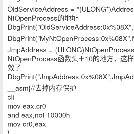
OldServiceAddress = *(ULONG*)Addr
NtOpenProcess的地址
DbgPrint("OldServiceAddress:0x%08X",
DbgPrint("MyNtOpenProcess:0x%08X",
JmpAddress = (ULONG)NtOpenProcess
NtOpenProcess函数头＋10的地方，
效了
DbgPrint("JmpAddress:0x%08X",JmpAdd
__asm{//去掉内存保护
cli
mov eax,cr0
and eax,not 10000h
mov cr0,eax
}