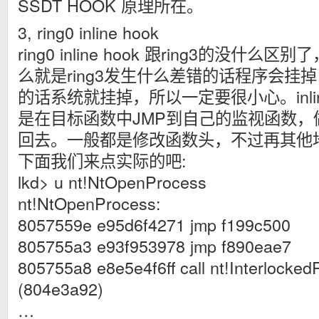
SSDT HOOK 原理所在。
3, ring0 inline hook
ring0 inline hook 跟ring3的没
么就是ring3发生什么差错的话程序会挂掉，
的话系统就挂掉，所以一定要很小心。inlin
是在目标函数中JMP到自己的监视函数，
回去。一般都是修改函数头，不过再其他地
下面我们来点实际的吧:
lkd> u nt!NtOpenProcess
nt!NtOpenProcess:
8057559e e95d6f4271 jmp f199c500
805755a3 e93f953978 jmp f890eae7
805755a8 e8e5e4f6ff call nt!Interlocke
(804e3a92)
…