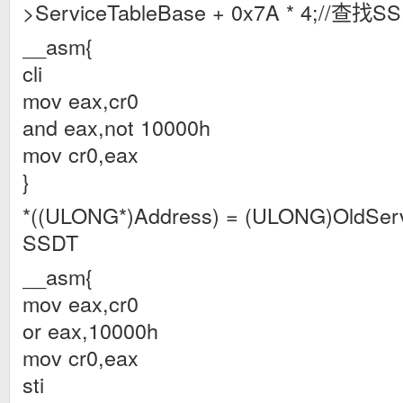
>ServiceTableBase + 0x7A * 4;//查找S
__asm{
cli
mov eax,cr0
and eax,not 10000h
mov cr0,eax
}
*((ULONG*)Address) = (ULONG)OldSer
SSDT
__asm{
mov eax,cr0
or eax,10000h
mov cr0,eax
sti