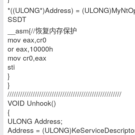
*((ULONG*)Address) = (ULONG)MyNtO
SSDT
__asm{//恢复内存保护
mov eax,cr0
or eax,10000h
mov cr0,eax
sti
}
}
//////////////////////////////////////////////////////
VOID Unhook()
{
ULONG Address;
Address = (ULONG)KeServiceDescriptor