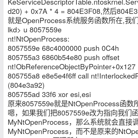
KeServiceDescriptorTable.ntoskrnel.Se
d20) + 0x7A * 4 = 804E3F08,然后804E
就是OpenProcess系统服务函数所在,我
lkd> u 8057559e
nt!NtOpenProcess:
8057559e 68c4000000 push 0C4h
805755a3 6860b54e80 push offset
nt!ObReferenceObjectByPointer+0x127
805755a8 e8e5e4f6ff call nt!Interlocke
(804e3a92)
805755ad 33f6 xor esi,esi
原来8057559e就是NtOpenProces
嗯，如果我们把8057559e改为指向我
MyNtOpenProcess，那么系统就会直接
MyNtOpenProcess，而不是原来的NtOp