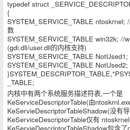
typedef struct _SERVICE_DESCRIPT
{
SYSTEM_SERVICE_TABLE ntoskrnel; 
数
SYSTEM_SERVICE_TABLE win32k; /
(gdi.dll/user.dll的内核支持)
SYSTEM_SERVICE_TABLE NotUsed1;
SYSTEM_SERVICE_TABLE NotUsed2;
}SYSTEM_DESCRIPTOR_TABLE,*PS
_TABLE;
内核中有两个系统服务描述符表,一个是
KeServiceDescriptorTable(由ntoskrnl
KeServieDescriptorTableShado
KeServiceDescriptorTable仅有 ntoskr
KeServieDescriptorTableShadow包含了