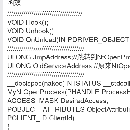
函数
/////////////////////////////////////
VOID Hook();
VOID Unhook();
VOID OnUnload(IN PDRIVER_OBJECT D
//////////////////////////////////////
ULONG JmpAddress;//跳转到NtOpen
ULONG OldServiceAddress;//原来Nt
//////////////////////////////////////
__declspec(naked) NTSTATUS __stdcal
MyNtOpenProcess(PHANDLE ProcessH
ACCESS_MASK DesiredAccess,
POBJECT_ATTRIBUTES ObjectAttribut
PCLIENT_ID ClientId)
{