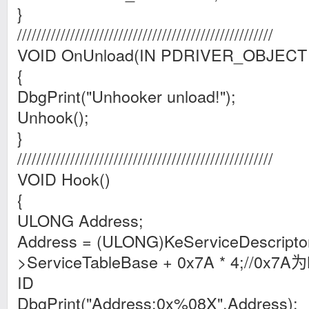
}
/////////////////////////////////////////////////////
VOID OnUnload(IN PDRIVER_OBJECT D
{
DbgPrint("Unhooker unload!");
Unhook();
}
/////////////////////////////////////////////////////
VOID Hook()
{
ULONG Address;
Address = (ULONG)KeServiceDescriptor
>ServiceTableBase + 0x7A * 4;//0x7
ID
DbgPrint("Address:0x%08X",Address);