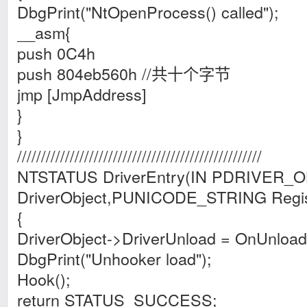
DbgPrint("NtOpenProcess() called");
__asm{
push 0C4h
push 804eb560h //共十个字节
jmp [JmpAddress]
}
}
///////////////////////////////////////////////////
NTSTATUS DriverEntry(IN PDRIVER_
DriverObject,PUNICODE_STRING Regis
{
DriverObject->DriverUnload = OnUnload
DbgPrint("Unhooker load");
Hook();
return STATUS_SUCCESS;