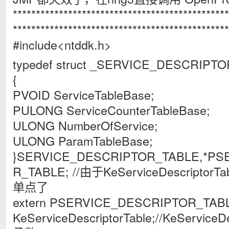
***********************************************
***********************************************
#include<ntddk.h>
typedef struct _SERVICE_DESCRIPT
{
PVOID ServiceTableBase;
PULONG ServiceCounterTableBase;
ULONG NumberOfService;
ULONG ParamTableBase;
}SERVICE_DESCRIPTOR_TABLE,*PS
R_TABLE; //由于KeServiceDescript
单点了
extern PSERVICE_DESCRIPTOR_TAB
KeServiceDescriptorTable;//KeService