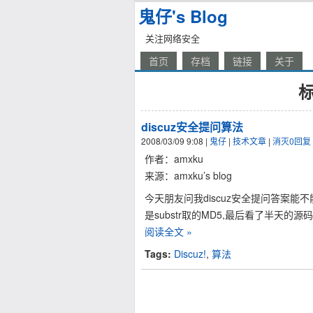
鬼仔's Blog
关注网络安全
首页
存档
链接
关于
标
discuz安全提问算法
2008/03/09 9:08
|
鬼仔
|
技术文章
|
消灭0回复
作者：amxku
来源：amxku’s blog
今天朋友问我discuz安全提问答案
是substr取的MD5,最后看了半天
阅读全文 »
Tags:
Discuz!
,
算法