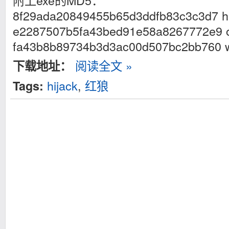
附上exe的MD5：
8f29ada20849455b65d3ddfb83c3c3d7 hi
e2287507b5fa43bed91e58a8267772e9 o
fa43b8b89734b3d3ac00d507bc2bb760 w
阅读全文 »
下载地址：
hijack
,
红狼
Tags: