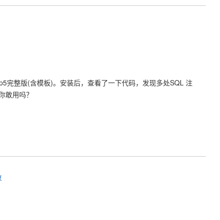
.0sp5完整版(含模板)。安装后，查看了一下代码，发现多处SQL 注
你敢用吗？
复