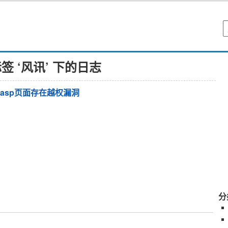
签 ‘风讯’ 下的日志
e.asp页面存在越权漏洞
分