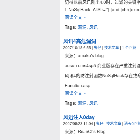
记得以前风讯刚出4.0时，过滤的关键
f_NoSqlHack_AllStr="'|;|and |chr(|exec
阅读全文 »
Tags:
漏洞
,
风讯
风讯4高危漏洞
2007/10/18 6:55
|
鬼仔
|
技术文章
|
1 个回复
来源：amxku's blog
oosun cms4sp5 商业版存在严重注射
风讯4的防注射函数NoSqlHack存在致
Function.asp
阅读全文 »
Tags:
漏洞
,
风讯
风迅注入0day
2007/08/23 11:04
|
鬼仔
|
技术文章
|
消灭0回
来源：ReJeCt's Blog