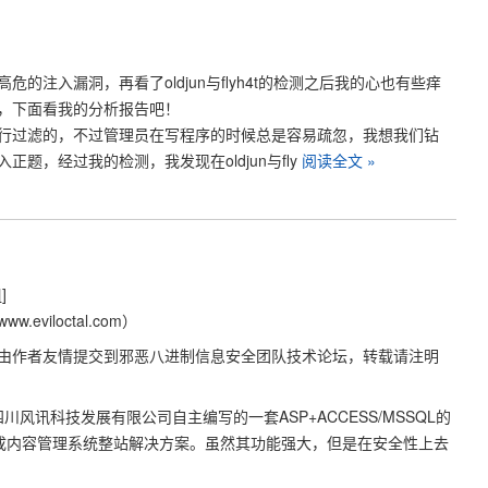
的注入漏洞，再看了oldjun与flyh4t的检测之后我的心也有些痒
，下面看我的分析报告吧！
ck进行过滤的，不过管理员在写程序的时候总是容易疏忽，我想我们钻
题，经过我的检测，我发现在oldjun与fly
阅读全文 »
]
viloctal.com）
由作者友情提交到邪恶八进制信息安全团队技术论坛，转载请注明
由四川风讯科技发展有限公司自主编写的一套ASP+ACCESS/MSSQL的
已形成内容管理系统整站解决方案。虽然其功能强大，但是在安全性上去