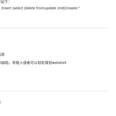
字如下：
 |insert |select |delete from|update |mid(|master."
漏洞
命缺陷，导致入侵者可以轻松得到webshell
复