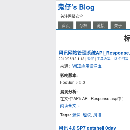
鬼仔's Blog
关注网络安全
首页
存档
链接
关于
标
风讯网站管理系统API_Respons
2010/06/13 1:18
|
鬼仔
|
工具收集
|
13 个回复
来源：
WEB应用漏洞库
影响版本:
FooSun > 5.0
漏洞分析:
在文件\API\ API_Response.asp中：
阅读全文 »
Tags:
漏洞
,
越权
,
风讯
风讯 4.0 SP7 getshell 0day