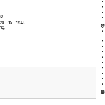
无视
没去看，估计也能日。
最
环境。
最