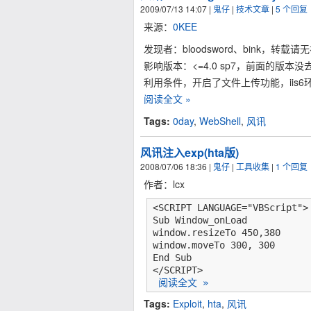
2009/07/13 14:07
|
鬼仔
|
技术文章
|
5 个回复
来源：
0KEE
发现者：bloodsword、bink，转载请
影响版本：<=4.0 sp7，前面的版本
利用条件，开启了文件上传功能，iis6
阅读全文 »
Tags:
0day
,
WebShell
,
风讯
风讯注入exp(hta版)
2008/07/06 18:36
|
鬼仔
|
工具收集
|
1 个回复
作者：lcx
<SCRIPT LANGUAGE="VBScript">

Sub Window_onLoad

window.resizeTo 450,380

window.moveTo 300, 300

End Sub

</SCRIPT>

阅读全文 »
Tags:
Exploit
,
hta
,
风讯