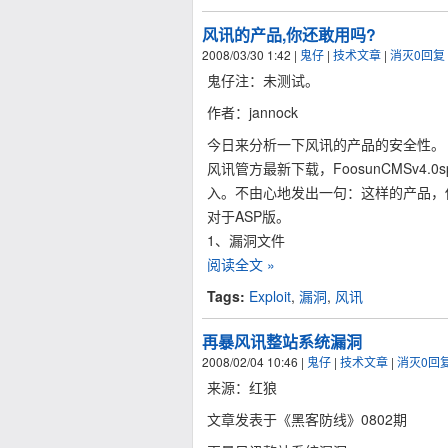
风讯的产品,你还敢用吗?
2008/03/30 1:42
|
鬼仔
|
技术文章
|
消灭0回复
鬼仔注：未测试。
作者：jannock
今日来分析一下风讯的产品的安全性。
风讯管方最新下载，FoosunCMSv4
入。不由心地发出一句：这样的产品，
对于ASP版。
1、漏洞文件
阅读全文 »
Tags:
Exploit
,
漏洞
,
风讯
再暴风讯整站系统漏洞
2008/02/04 10:46
|
鬼仔
|
技术文章
|
消灭0回
来源：红狼
文章发表于《黑客防线》0802期