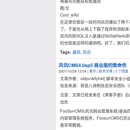
再暴风讯整站系统漏洞
图/文
Cool_wXd
在这里住管前一段时间风讯爆出了两个高危
了，于是也从网上下载了程序检测起来
风讯的防SQL注入是通过NoSqlHa
的也就是这样的漏洞吧。好了，我们切入正
Tags:
漏洞
,
风讯
风讯CMS4.0sp5 商业版的致命伤
2007/10/26 12:04
|
鬼仔
|
技术文章
|
3 个回复
文章作者：oldjun&flyh4t[ 脚本安全小组
信息来源：邪恶八进制信息安全团队（www.e
注意：文章已经发表在《黑客手册》后
出处
FooSunCMS(风讯网站管理系统)是
内容管理系统程序，FoosunCMS
是非常脆弱。