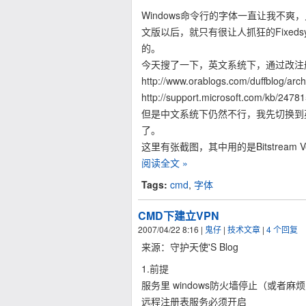
Windows命令行的字体一直让我不爽，
文版以后，就只有很让人抓狂的Fixe
的。
今天搜了一下，英文系统下，通过改注
http://www.orablogs.com/duffblog/arc
http://support.microsoft.com/kb/2478
但是中文系统下仍然不行，我先切换到
了。
这里有张截图，其中用的是Bitstream Ve
阅读全文 »
Tags:
cmd
,
字体
CMD下建立VPN
2007/04/22 8:16
|
鬼仔
|
技术文章
|
4 个回复
来源：守护天使'S Blog
1.前提
服务里 windows防火墙停止（或者麻烦
远程注册表服务必须开启