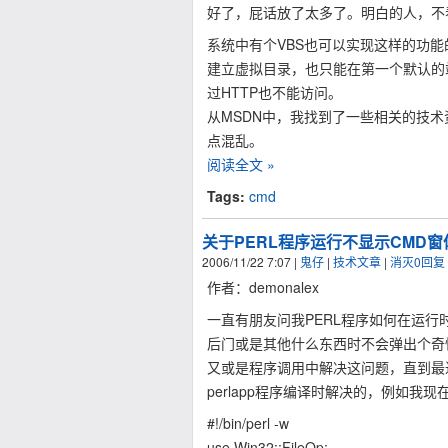
好了，屁话放了太多了。明白的人，不
系统中有个VBS也可以实现这样的功
建立虚拟目录，也只能在第一个默认的
过HTTP也不能访问。
从MSDN中，我找到了一些相关的技
点混乱。
阅读全文 »
Tags:
cmd
关于PERL程序运行不显示CMD
2006/11/22 7:07
|
鬼仔
|
技术文章
|
消灭0回复
作者：demonalex
一直有朋友问我PERL程序如何在运行
后门或是其他什么东西时不会弹出个奇怪
又或是程序调用中解决这问题，直到最
perlapp程序编译时解决的，例如我现在写
#!/bin/perl -w
use Win32::FileOp;