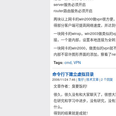
server服务必须开启
router路由服务必须开启
两块以上网卡的win2000做vpn很方便
得部分客户端可提高网络速度，并达到
一块网卡的winxp，win2003做类
接，一个是内部，设置本地连接为全转
一块网卡的win2000，做类似的vp
内部不容许图形界面的添加，察看了net
Tags:
cmd
,
VPN
命令行下建立虚拟目录
2006/11/24 7:46
|
鬼仔
|
技术文章
|
2 个回复
文章作者：臭要饭的!
很久，很久没有和大家聊天了，很想大
在研究和学习中进步，没有研究，没有
什么。
得到的结果就是成就！