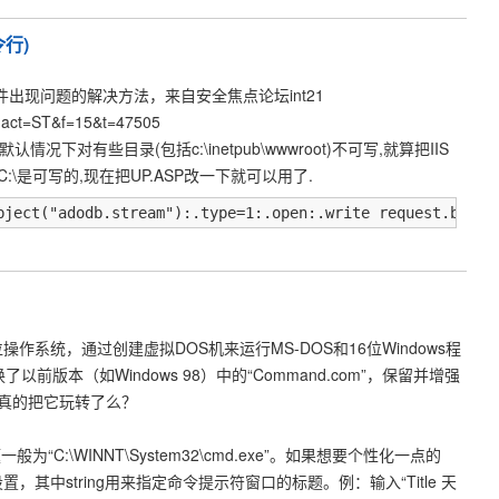
令行)
sp上传文件出现问题的解决方法，来自安全焦点论坛int21
p?act=ST&f=15&t=47505
情况下对有些目录(包括c:\inetpub\wwwroot)不可写,就算把IIS
:\是可写的,现在把UP.ASP改一下就可以用了.
bject("adodb.stream"):.type=1:.open:.write request.binar
作为32位操作系统，通过创建虚拟DOS机来运行MS-DOS和16位Windows程
了以前版本（如Windows 98）中的“Command.com”，保留并增强
你真的把它玩转了么？
为“C:\WINNT\System32\cmd.exe”。如果想要个性化一点的
重新设置，其中string用来指定命令提示符窗口的标题。例：输入“Title 天