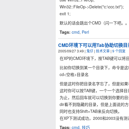
Win32::FileOp->Delete("c:\ccc.txt");
exit 1;
默认的话会跳出个CMD（闪一下吧。
Tags:
cmd
,
Perl
CMD环境下可以用Tab协助切换目
2005/09/27 3:49
|
鬼仔
|
技术文章
|
9 个回复
在XP的CMD环境下，按TAB键可以
比如你切换到某一个目录下，命令是这
cd<空格>目录名
但是这时你把目录名字忘了，但是如果
这时你可以按TAB键，一个一个选择目
为止，然后回车就可以切换到你要的目
dir看不到隐藏的目录，但是上面说
同时也支持Shift+TAB来反向切换。
在XP下测试成功，2000和2003没
Tags:
cmd
,
技巧