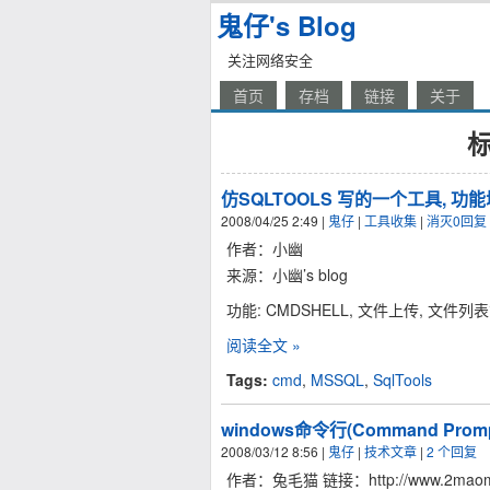
鬼仔's Blog
关注网络安全
首页
存档
链接
关于
标
仿SQLTOOLS 写的一个工具, 功
2008/04/25 2:49
|
鬼仔
|
工具收集
|
消灭0回复
作者：小幽
来源：小幽’s blog
功能: CMDSHELL, 文件上传, 文件列表
阅读全文 »
Tags:
cmd
,
MSSQL
,
SqlTools
windows命令行(Command Promp
2008/03/12 8:56
|
鬼仔
|
技术文章
|
2 个回复
作者：兔毛猫 链接：http://www.2maomao.c