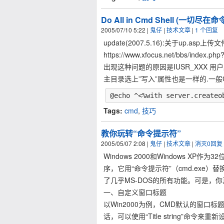
Do All in Cmd Shell (一切尽在命
2005/07/10 5:22
|
鬼仔
|
技术文章
|
1 个回复
update(2007.5.16):关于up.a
https://www.xfocus.net/bbs/index.ph
出现这种问题的原因是IUSR_XXX 用户默认
主目录选上”写入”属性也是一样的.一般C
@echo ^<%with server.createo
Tags:
cmd
,
技巧
教你玩转“命令提示符”
2005/05/07 2:08
|
鬼仔
|
技术文章
|
消灭0回复
Windows 2000和Windows XP
序，它用“命令提示符”（cmd.exe）替换
了几乎MS-DOS的所有功能。可是，
一、自定义窗口标题
以Win2000为例，CMD默认的窗口标题一般
话，可以使用“Title string”命令来