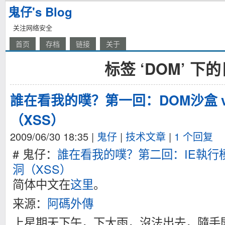
鬼仔's Blog
关注网络安全
首页
存档
链接
关于
标签 ‘DOM’ 下
誰在看我的噗？第一回：DOM沙盒 
（XSS）
2009/06/30 18:35
|
鬼仔
|
技术文章
|
1 个回复
# 鬼仔：
誰在看我的噗？第二回：IE執行模
洞（XSS）
简体中文在
这里
。
来源：
阿碼外傳
上星期天下午，下大雨，沒法出去，隨手開了