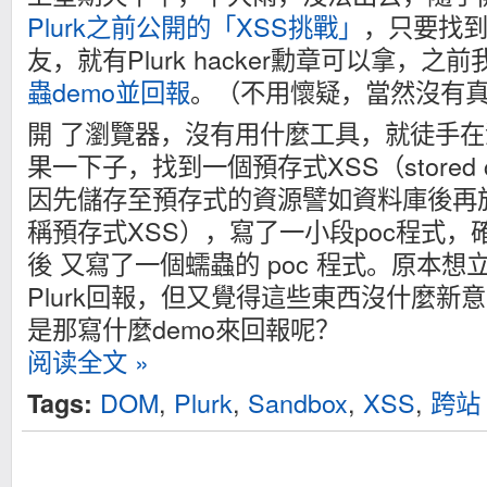
Plurk之前公開的「XSS挑戰」
，只要找
友，就有Plurk hacker勳章可以拿，之
蟲demo並回報
。（不用懷疑，當然沒有
開 了瀏覽器，沒有用什麼工具，就徒手
果一下子，找到一個預存式XSS（stored cross-
因先儲存至預存式的資源譬如資料庫後再
稱預存式XSS），寫了一小段poc程式，確
後 又寫了一個蠕蟲的 poc 程式。原本想
Plurk回報，但又覺得這些東西沒什麼新
是那寫什麼demo來回報呢？
阅读全文 »
DOM
,
Plurk
,
Sandbox
,
XSS
,
跨站
Tags: