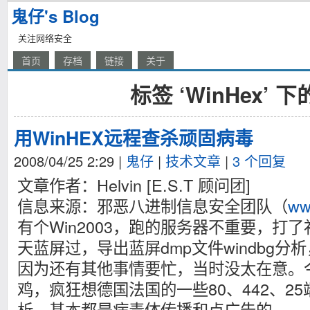
鬼仔's Blog
关注网络安全
首页
存档
链接
关于
标签 ‘WinHex’ 
用WinHEX远程查杀顽固病毒
2008/04/25 2:29
|
鬼仔
|
技术文章
|
3 个回复
文章作者：Helvin [E.S.T 顾问团]
信息来源：邪恶八进制信息安全团队（
ww
有个Win2003，跑的服务器不重要，打
天蓝屏过，导出蓝屏dmp文件windbg分析，发
因为还有其他事情要忙，当时没太在意。
鸡，疯狂想德国法国的一些80、442、2
析，基本都是病毒体传播和点广告的