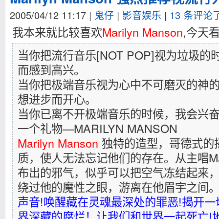
2005/04/12 11:17
|
鬼仔
|
影音娱乐
|
13 条评论
我本来就比较喜欢
Marilyn Manson
,今天
当你把流行音乐[NOT POP]视为垃圾
而感到高兴。
当你把极端音乐视为心中不可磨灭的神
想进步而开心。
当你已离不开极端音乐的时候，我会兴
一个礼物—MARILYN MANSON
Marilyn Manson
独特的造型，哥德式的
质，使人无法忘记他们的存在。从主唱Maril
布出的邪气，似乎可以把空气冻结起来
绕过他的魔性之眼，游离在他眉宇之间
声音!唤醒藏在灵魂最深处的罪恶!揭开一
界深藏的腐烂！让我们和世界一起死亡!地