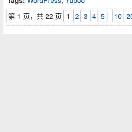
WordPress
,
Yupoo
Tags:
第 1 页，共 22 页
2
3
4
5
10
2
1