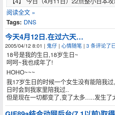
【4】 今日（4月11日）22点整小日本
阅读全文 »
DNS
Tags:
今天4月12日.在过六天…
2005/04/12 8:01
|
鬼仔
|
心情随笔
|
3 条评论了
18号是我的生日,18岁生日~
呵呵~我也成年了!
HOHO~~~
我17岁生日的时候一个女生没有能陪我过,
日时会到我家里陪我过..
但是现在一切都变了,变了太多…..发生了
GIF89a结合动网后台(7.1以前)取得