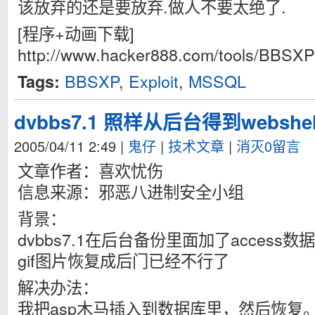
该放弃的还是要放弃.做人不要太绝了.
[程序+动画下载]
http://www.hacker888.com/tools/BBSXPs
BBSXP
,
Exploit
,
MSSQL
Tags:
dvbbs7.1 照样从后台得到webshel
2005/04/11 2:49
|
鬼仔
|
技术文章
|
消灭0留言
文章作者：喜欢忧伤
信息来源：邪恶八进制安全小组
背景：
dvbbs7.1在后台备份里面加了access
gif图片恢复成后门已经不行了
解决办法：
我把asp木马插入到数据库里，然后恢复