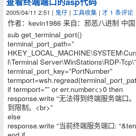
查看终端端口的asp代码
2005/04/11 2:51
|
鬼仔
|
工具收集
|
才 1 条评论
作者：kevin1986 来自：邪恶八进制 中国
sub get_terminal_port()
terminal_port_path=”
HKEY_LOCAL_MACHINE\SYSTEM\Curren
l\Terminal Server\WinStations\RDP-Tcp\
terminal_port_key=”PortNumber”
termport=wsh.regread(terminal_port_pa
if termport=”” or err.number<>0 then
response.write “无法得到终端服务
到限制。<br>”
else
response.write “当前终端服务端口: “&term
end if