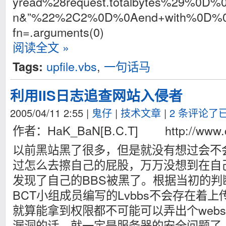
yread%28request.totalbytes%29%0D%0A
n&”%22%2C2%0D%0Aend+with%0D%0A
fn=.arguments(0)
阅读全文 »
upfile.vbs
,
一句话马
Tags:
利用IIS日志追查网站入侵者
2005/04/11 2:55
|
鬼仔
|
技术文章
|
2 条评论了
作者：HaK_BaN[B.C.T] http://www.cn
以前黑站黑了很多，但是就没有想过会不
过怎么去擦自己的屁股，万万没想到在自
发现了自己的BBS被黑了。根据当初的判
BCT小组成员编写的Lvbbs不会存在着上
就算能拿到权限都不可能可以弄出个websh
漏洞的话，就一定是服务器的安全问题了