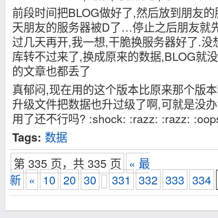
前段时间把BLOG做好了,然后放到朋友的
天朋友的服务器被D了…停止之后朋友就先
过几天再开,我一想,干脆换服务器好了.没
库转不过来了,换成原来的数据,BLOG就没
的文章也都丢了
真郁闷,现在用的这个版本比原来那个版本
升级文件把数据也升过级了啊,可就是没办法
用了还不行吗? :shock: :razz: :razz: :oops:
数据
Tags:
第 335 页，共 335 页
« 最
新
«
10
20
30
331
332
333
334